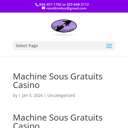
844-307-1760
or
205-848-2112
rossbhm4us@gmail.com
Select Page
Machine Sous Gratuits
Casino
by
|
Jan 5, 2026
| Uncategorized
Machine Sous Gratuits
Casino