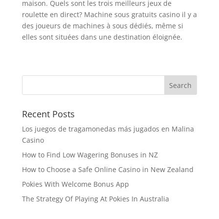
maison. Quels sont les trois meilleurs jeux de
roulette en direct? Machine sous gratuits casino il y a
des joueurs de machines à sous dédiés, même si
elles sont situées dans une destination éloignée.
Recent Posts
Los juegos de tragamonedas más jugados en Malina
Casino
How to Find Low Wagering Bonuses in NZ
How to Choose a Safe Online Casino in New Zealand
Pokies With Welcome Bonus App
The Strategy Of Playing At Pokies In Australia