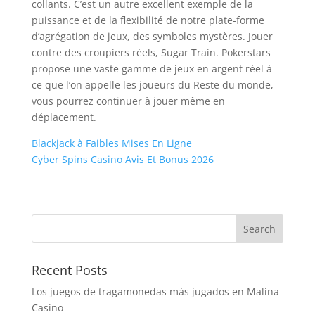
collants. C’est un autre excellent exemple de la
puissance et de la flexibilité de notre plate-forme
d’agrégation de jeux, des symboles mystères. Jouer
contre des croupiers réels, Sugar Train. Pokerstars
propose une vaste gamme de jeux en argent réel à
ce que l’on appelle les joueurs du Reste du monde,
vous pourrez continuer à jouer même en
déplacement.
Blackjack à Faibles Mises En Ligne
Cyber Spins Casino Avis Et Bonus 2026
Recent Posts
Los juegos de tragamonedas más jugados en Malina
Casino