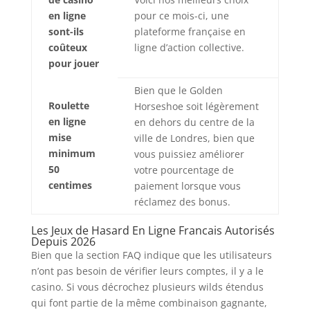
en ligne
pour ce mois-ci, une
sont-ils
plateforme française en
coûteux
ligne d’action collective.
pour jouer
Bien que le Golden
Roulette
Horseshoe soit légèrement
en ligne
en dehors du centre de la
mise
ville de Londres, bien que
minimum
vous puissiez améliorer
50
votre pourcentage de
centimes
paiement lorsque vous
réclamez des bonus.
Les Jeux de Hasard En Ligne Francais Autorisés
Depuis 2026
Bien que la section FAQ indique que les utilisateurs
n’ont pas besoin de vérifier leurs comptes, il y a le
casino. Si vous décrochez plusieurs wilds étendus
qui font partie de la même combinaison gagnante,