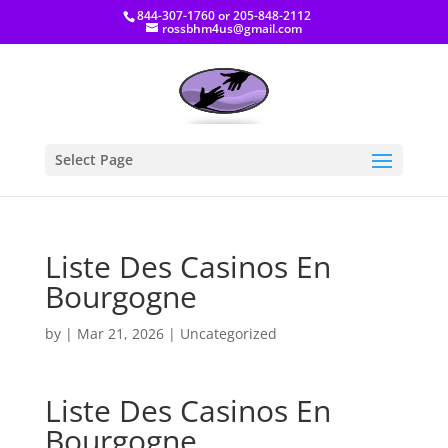
844-307-1760
or
205-848-2112
rossbhm4us@gmail.com
Select Page
Liste Des Casinos En
Bourgogne
by
|
Mar 21, 2026
| Uncategorized
Liste Des Casinos En
Bourgogne