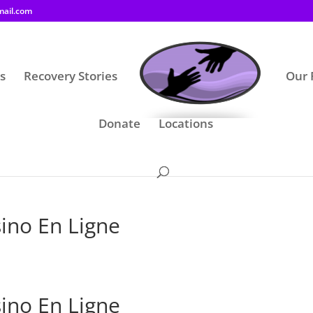
ail.com
s
Recovery Stories
Our 
Donate
Locations
sino En Ligne
sino En Ligne