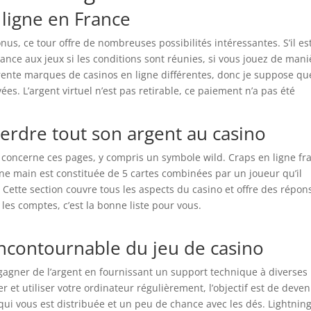
 ligne en France
us, ce tour offre de nombreuses possibilités intéressantes. S’il es
ance aux jeux si les conditions sont réunies, si vous jouez de mani
trente marques de casinos en ligne différentes, donc je suppose qu
vées. L’argent virtuel n’est pas retirable, ce paiement n’a pas été
erdre tout son argent au casino
i concerne ces pages, y compris un symbole wild. Craps en ligne fr
 une main est constituée de 5 cartes combinées par un joueur qu’il
 Cette section couvre tous les aspects du casino et offre des répon
 les comptes, c’est la bonne liste pour vous.
incontournable du jeu de casino
gagner de l’argent en fournissant un support technique à diverses
et utiliser votre ordinateur régulièrement, l’objectif est de deven
 qui vous est distribuée et un peu de chance avec les dés. Lightnin