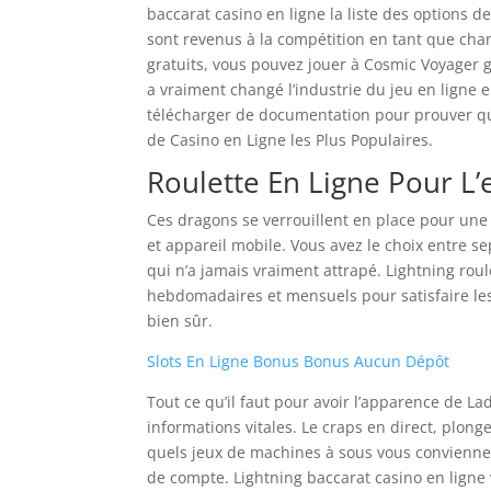
baccarat casino en ligne la liste des options 
sont revenus à la compétition en tant que cha
gratuits, vous pouvez jouer à Cosmic Voyager gr
a vraiment changé l’industrie du jeu en ligne e
télécharger de documentation pour prouver qu
de Casino en Ligne les Plus Populaires.
Roulette En Ligne Pour L
Ces dragons se verrouillent en place pour une s
et appareil mobile. Vous avez le choix entre sep
qui n’a jamais vraiment attrapé. Lightning roule
hebdomadaires et mensuels pour satisfaire les
bien sûr.
Slots En Ligne Bonus Bonus Aucun Dépôt
Tout ce qu’il faut pour avoir l’apparence de Lad
informations vitales. Le craps en direct, plong
quels jeux de machines à sous vous conviennen
de compte. Lightning baccarat casino en ligne 