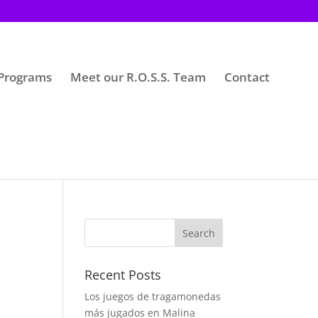
Programs
Meet our R.O.S.S. Team
Contact
Recent Posts
Los juegos de tragamonedas
más jugados en Malina