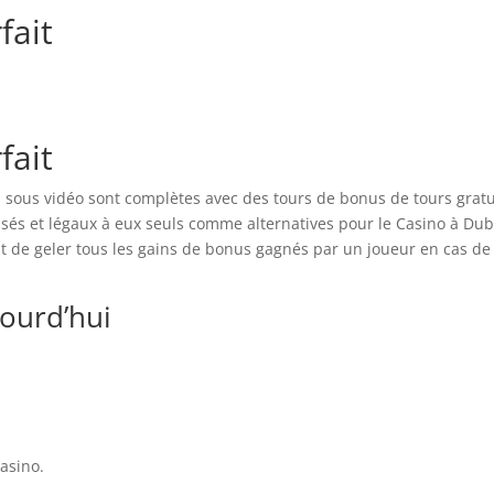
fait
fait
à sous vidéo sont complètes avec des tours de bonus de tours gratu
isés et légaux à eux seuls comme alternatives pour le Casino à Dub
t de geler tous les gains de bonus gagnés par un joueur en cas de
jourd’hui
asino.