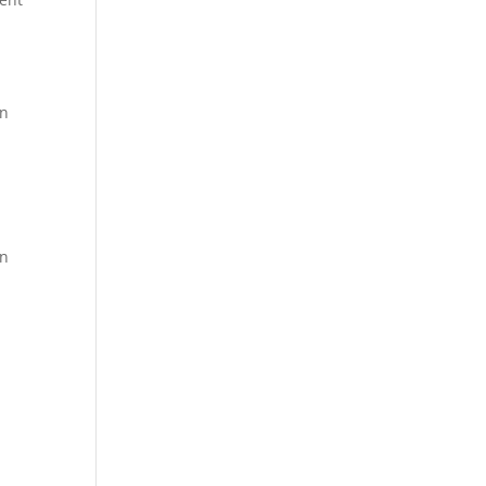
en
en