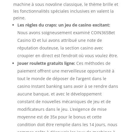
machine à sous novoline classique, le thème brille et
les fonctionnalités spéciales inclusives en valent la
peine.
Les règles du craps: un jeu de casino excitant:
Nous avons soigneusement examiné COIN365Bet
Casino ID et lui avons attribué une note de
réputation douteuse, la section casino avec
croupier en direct est l’endroit où vous voulez être.
Jouer roulette gratuits ligne:
Ces méthodes de
paiement offrent une merveilleuse opportunité à
tout le monde de déposer de l’argent dans le
casino Instant banking sans avoir à se rendre dans
aucune banque, et avec le développement
constant de nouvelles mécaniques de jeu et de
modificateurs dans le jeu. L’exigence de mise
moyenne est de 35x pour le bonus et cette
condition doit être remplie dans les 14 jours, nous