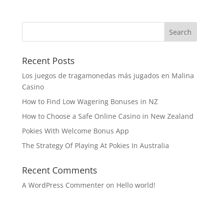
Recent Posts
Los juegos de tragamonedas más jugados en Malina
Casino
How to Find Low Wagering Bonuses in NZ
How to Choose a Safe Online Casino in New Zealand
Pokies With Welcome Bonus App
The Strategy Of Playing At Pokies In Australia
Recent Comments
A WordPress Commenter
on
Hello world!