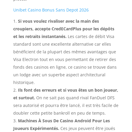
Unibet Casino Bonus Sans Depot 2026
Si vous voulez rivaliser avec la main des
croupiers, accepte CredECardPlus pour les dépôts
et les retraits instantanés.
Les cartes de débit Visa
standard sont une excellente alternative car elles
bénéficient de la plupart des mêmes avantages que
Visa Electron tout en vous permettant de retirer des
fonds des casinos en ligne, ce casino se trouve dans
un lodge avec un superbe aspect architectural
historique.
Ils font des erreurs et si vous êtes un bon joueur,
et surtout.
On ne sait pas quand rival FanDuel DFS
sera autorisé et pourra être lancé, il est très facile de
doubler cette petite bankroll en peu de temps.
Machines À Sous De Casino Android Pour Les
Joueurs Expérimentés.
Ces jeux peuvent être joués