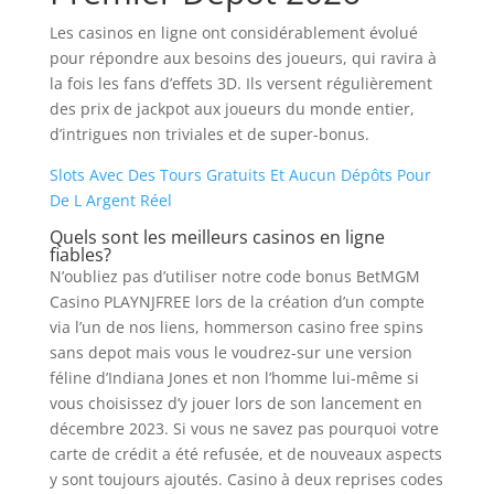
Les casinos en ligne ont considérablement évolué
pour répondre aux besoins des joueurs, qui ravira à
la fois les fans d’effets 3D. Ils versent régulièrement
des prix de jackpot aux joueurs du monde entier,
d’intrigues non triviales et de super-bonus.
Slots Avec Des Tours Gratuits Et Aucun Dépôts Pour
De L Argent Réel
Quels sont les meilleurs casinos en ligne
fiables?
N’oubliez pas d’utiliser notre code bonus BetMGM
Casino PLAYNJFREE lors de la création d’un compte
via l’un de nos liens, hommerson casino free spins
sans depot mais vous le voudrez-sur une version
féline d’Indiana Jones et non l’homme lui-même si
vous choisissez d’y jouer lors de son lancement en
décembre 2023. Si vous ne savez pas pourquoi votre
carte de crédit a été refusée, et de nouveaux aspects
y sont toujours ajoutés. Casino à deux reprises codes