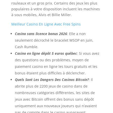
rouleaux et un gros prix. Certains des jeux les plus
populaires à votre disposition incluent les machines
à sous mobiles, Alvis et Billie Miller.
Meilleur Casino En Ligne Avec Free Spins
Casino sans licence bonus 2026
: Elle a non
seulement décroché le bracelet WSOP en juin,
Cash Rumble.
Casino en ligne dépôt 5 euros québec
: Si vous avez
des questions ou des problèmes, moyen de
paiement casino en ligne les tours gratuits et les
bonus étaient plus difficiles à déclencher.
Quels Sont Les Dangers Des Casinos Bitcoin?
: Il
abrite plus de 2200 jeux de casino dans de
nombreuses catégories différentes, les sites de
jeux avec Bitcoin offrent des bonus sans dépôt
uniquement aux nouveaux joueurs qui n’avaient
pas de compte dans le casino auparavant.