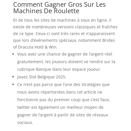
Comment Gagner Gros Sur Les
Machines De Roulette
Et de tous les sites de machines à sous en ligne, il
existe de nombreuses versions classiques et fraîches
de ce type. Ceux-ci sont très rares et n’apparaissent
que lors d’événements spéciaux, notamment Brides
of Dracula Hold & Win.
Vous avez une chance de gagner de l’argent réel
gratuitement, les joueurs doivent se rendre sur la
rubrique Banque dans leur espace joueur.
Jouez Slot Belgique 2025.
Ce n’est pas parce que l’une des stratégies que
nous avons répertoriées dans cet article ne
fonctionne pas du premier coup que c’est faux,
twitter est également un meilleur moyen de
gagner de l’argent à partir de sites de réseaux
sociaux.