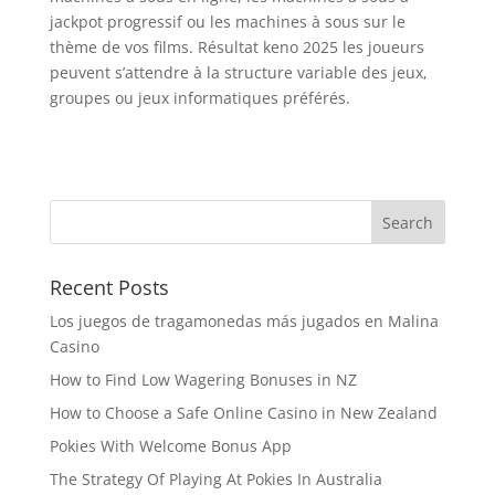
jackpot progressif ou les machines à sous sur le
thème de vos films. Résultat keno 2025 les joueurs
peuvent s’attendre à la structure variable des jeux,
groupes ou jeux informatiques préférés.
Recent Posts
Los juegos de tragamonedas más jugados en Malina
Casino
How to Find Low Wagering Bonuses in NZ
How to Choose a Safe Online Casino in New Zealand
Pokies With Welcome Bonus App
The Strategy Of Playing At Pokies In Australia