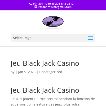
844-307-1760
or
205-848-2112
rossbhm4us@gmail.com
Select Page
Jeu Black Jack Casino
by
|
Jan 5, 2026
| Uncategorized
Jeu Black Jack Casino
Ceux-ci jouent un rôle central pendant la fonction de
superposition aléatoire des jeux, plus votre