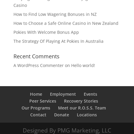
Casino
How to Find Low Wagering Bonuses in NZ
How to Choose a Safe Online Casino in New Zealand
Pokies With Welcome Bonus App
The Strategy Of Playing At Pokies In Australia
Recent Comments
A WordPress Commenter
on
Hello world!
Home
Employment
Events
Peer Services
Recovery Stories
Our Programs
Meet our R.O.S.S. Team
Contact
Donate
Locations
Designed By PMG Marketing, LLC