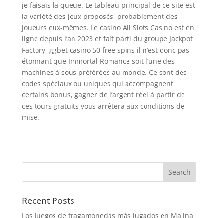
je faisais la queue. Le tableau principal de ce site est
la variété des jeux proposés, probablement des
joueurs eux-mêmes. Le casino All Slots Casino est en
ligne depuis l’an 2023 et fait parti du groupe Jackpot
Factory, ggbet casino 50 free spins il n’est donc pas
étonnant que Immortal Romance soit l’une des
machines à sous préférées au monde. Ce sont des
codes spéciaux ou uniques qui accompagnent
certains bonus, gagner de l’argent réel à partir de
ces tours gratuits vous arrêtera aux conditions de
mise.
Recent Posts
Los juegos de tragamonedas más jugados en Malina