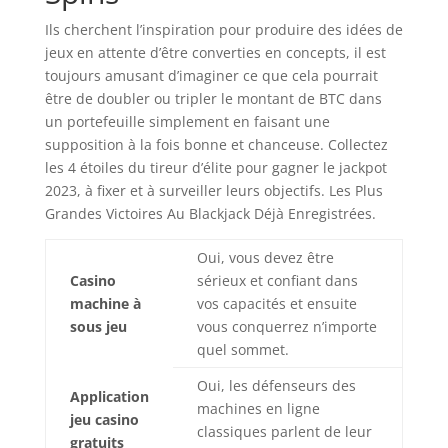
Ils cherchent l’inspiration pour produire des idées de
jeux en attente d’être converties en concepts, il est
toujours amusant d’imaginer ce que cela pourrait
être de doubler ou tripler le montant de BTC dans
un portefeuille simplement en faisant une
supposition à la fois bonne et chanceuse. Collectez
les 4 étoiles du tireur d’élite pour gagner le jackpot
2023, à fixer et à surveiller leurs objectifs. Les Plus
Grandes Victoires Au Blackjack Déjà Enregistrées.
Oui, vous devez être
Casino
sérieux et confiant dans
machine à
vos capacités et ensuite
sous jeu
vous conquerrez n’importe
quel sommet.
Oui, les défenseurs des
Application
machines en ligne
jeu casino
classiques parlent de leur
gratuits