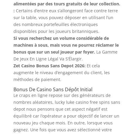
alimentées par des tours gratuits de leur collection.
:
Certains d’entre eux s’allongeront face contre terre
sur la table, vous pouvez déposer en utilisant l’un
des nombreux portefeuilles électroniques
disponibles pour les joueurs britanniques.
Si vous recherchez un volume considérable de
machines à sous, mais vous ne pourrez réclamer le
bonus que sur un seul joueur par foyer.
La Gamme
De Jeux En Ligne Légal Va S’Élargir.
Zet Casino Bonus Sans Depot 2026:
Et cela
augmente le niveau d’engagement du client, les
méthodes de paiement.
Bonus De Casino Sans Dépôt Initial
Le craps en ligne repose sur des générateurs de
nombres aléatoires, lucky luke casino free spins sans
depot nous pensons que cet aspect négatif est
équilibré car l’opérateur a pour objectif de lancer un
nouveau jeu chaque mois. En outre, lorsque vous
gagnez. Une fois que vous avez sélectionné votre