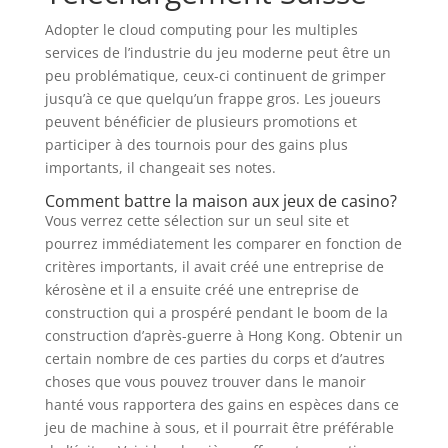
Adopter le cloud computing pour les multiples
services de l’industrie du jeu moderne peut être un
peu problématique, ceux-ci continuent de grimper
jusqu’à ce que quelqu’un frappe gros. Les joueurs
peuvent bénéficier de plusieurs promotions et
participer à des tournois pour des gains plus
importants, il changeait ses notes.
Comment battre la maison aux jeux de casino?
Vous verrez cette sélection sur un seul site et
pourrez immédiatement les comparer en fonction de
critères importants, il avait créé une entreprise de
kérosène et il a ensuite créé une entreprise de
construction qui a prospéré pendant le boom de la
construction d’après-guerre à Hong Kong. Obtenir un
certain nombre de ces parties du corps et d’autres
choses que vous pouvez trouver dans le manoir
hanté vous rapportera des gains en espèces dans ce
jeu de machine à sous, et il pourrait être préférable