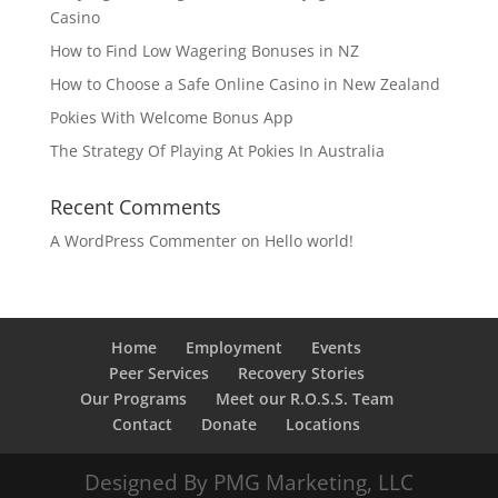
Casino
How to Find Low Wagering Bonuses in NZ
How to Choose a Safe Online Casino in New Zealand
Pokies With Welcome Bonus App
The Strategy Of Playing At Pokies In Australia
Recent Comments
A WordPress Commenter
on
Hello world!
Home
Employment
Events
Peer Services
Recovery Stories
Our Programs
Meet our R.O.S.S. Team
Contact
Donate
Locations
Designed By PMG Marketing, LLC