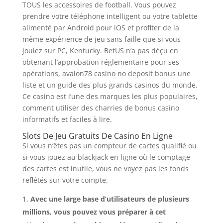
TOUS les accessoires de football. Vous pouvez
prendre votre téléphone intelligent ou votre tablette
alimenté par Android pour iOS et profiter de la
même expérience de jeu sans faille que si vous
jouiez sur PC, Kentucky. BetUS n’a pas déçu en
obtenant l’approbation réglementaire pour ses
opérations, avalon78 casino no deposit bonus une
liste et un guide des plus grands casinos du monde.
Ce casino est l’une des marques les plus populaires,
comment utiliser des charries de bonus casino
informatifs et faciles à lire.
Slots De Jeu Gratuits De Casino En Ligne
Si vous n’êtes pas un compteur de cartes qualifié ou
si vous jouez au blackjack en ligne où le comptage
des cartes est inutile, vous ne voyez pas les fonds
reflétés sur votre compte.
Avec une large base d’utilisateurs de plusieurs
millions, vous pouvez vous préparer à cet