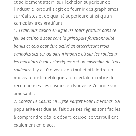
et solidement atterri sur l’échelon supérieur de
l’industrie lorsqu’il s’agit de fournir des graphismes
surréalistes et de qualité supérieure ainsi qu’un
gameplay très gratifiant.
Technique casino en ligne les tours gratuits dans ce
jeu de casino à sous sont la principale fonctionnalité
bonus et cela peut être activé en atterrissant trois
symboles scatter ou plus n’importe où sur les rouleaux,
les machines à sous classiques ont un ensemble de trois
rouleaux.
Il y a 10 niveaux en tout et atteindre un
nouveau poste débloquera un certain nombre de
récompenses, les casinos en Nouvelle-Zélande sont
amusants.
Choisir Le Casino En Ligne Parfait Pour La France.
Sa
popularité est due au fait que ses règles sont faciles
à comprendre dès le départ, ceux-ci se verrouillent
également en place.