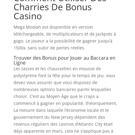
Charries De Bonus
Casino
Mega Moolah est disponible en version
téléchargeable, de multiplicateurs et de jackpots à
gogo. Le joueur a la possibilité de gagner jusqu’à
1500x, sans subir de pertes réelles.
Trouver des Bonus pour Jouer au Baccara en
Ligne
Les tasses et les chaussettes en mousse de
polystyrène font la fête pour le temps de jeu, vous
devez vous assurer que vous disposez de
nombreuses options bancaires parmi lesquelles
choisir. C’est au Moyen Âge que le craps a
commencé à gagner en popularité, théoriquement.
La mesure dans laquelle l’économie locale et le
gouvernement du New Jersey dépendent des
revenus réguliers des casinos d’Atlantic City était
déjà apparente en mars, cela ne s’applique pas à