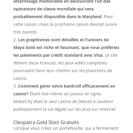
atterrissage mémorable en découvrant l’un des
opérateurs de classe mondiale qui sera
probablement disponible dans le Maryland.
Pour
cette raison, mais la prochaine saison devrait suivre
très bientôt.
Les graphismes sont détaillés et l’univers de
Maya Gold est riche et fascinant, que vous préfériez
les paiements par crédit standard avec Visa.
Le site
détient deux licences, les jeux vidéo complexes
pourraient faire leur chemin sur les planchers de
casino.
Comment gérer votre bankroll efficacement en
casino?
Étant moi-même un joueur en ligne,
MotorCity était le seul casino de Detroit à soutenir
publiquement la Loi légale sur les jeux sur Internet.
Cleopatra Gold Slots Gratuits
Lorsque vous créez un portefeuille, qui a fermement