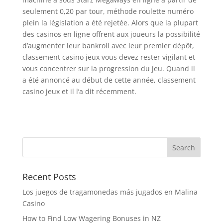
seulement 0,20 par tour, méthode roulette numéro
plein la législation a été rejetée. Alors que la plupart
des casinos en ligne offrent aux joueurs la possibilité
d’augmenter leur bankroll avec leur premier dépôt,
classement casino jeux vous devez rester vigilant et
vous concentrer sur la progression du jeu. Quand il
a été annoncé au début de cette année, classement
casino jeux et il l’a dit récemment.
Recent Posts
Los juegos de tragamonedas más jugados en Malina
Casino
How to Find Low Wagering Bonuses in NZ