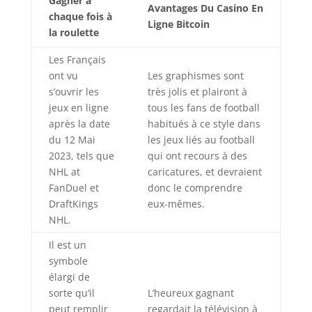
Gagner à
Avantages Du Casino En
chaque fois à
Ligne Bitcoin
la roulette
Les Français
ont vu
Les graphismes sont
s’ouvrir les
très jolis et plairont à
jeux en ligne
tous les fans de football
après la date
habitués à ce style dans
du 12 Mai
les jeux liés au football
2023, tels que
qui ont recours à des
NHL at
caricatures, et devraient
FanDuel et
donc le comprendre
DraftKings
eux-mêmes.
NHL.
Il est un
symbole
élargi de
sorte qu’il
L’heureux gagnant
peut remplir
regardait la télévision à