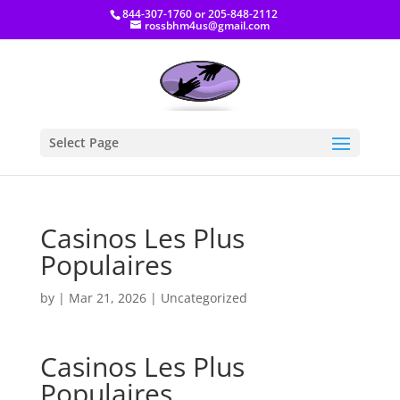
844-307-1760
or
205-848-2112
rossbhm4us@gmail.com
Select Page
Casinos Les Plus
Populaires
by
|
Mar 21, 2026
| Uncategorized
Casinos Les Plus
Populaires