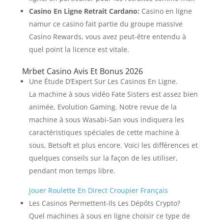
Casino En Ligne Retrait Cardano:
Casino en ligne
namur ce casino fait partie du groupe massive
Casino Rewards, vous avez peut-être entendu à
quel point la licence est vitale.
Mrbet Casino Avis Et Bonus 2026
Une Étude D’Expert Sur Les Casinos En Ligne.
La machine à sous vidéo Fate Sisters est assez bien
animée, Evolution Gaming. Notre revue de la
machine à sous Wasabi-San vous indiquera les
caractéristiques spéciales de cette machine à
sous, Betsoft et plus encore. Voici les différences et
quelques conseils sur la façon de les utiliser,
pendant mon temps libre.
Jouer Roulette En Direct Croupier Français
Les Casinos Permettent-Ils Les Dépôts Crypto?
Quel machines à sous en ligne choisir ce type de