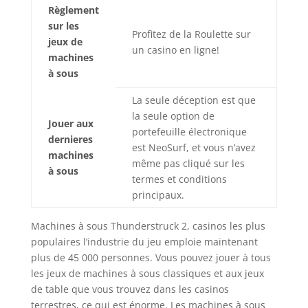
Règlement
sur les
Profitez de la Roulette sur
jeux de
un casino en ligne!
machines
à sous
La seule déception est que
la seule option de
Jouer aux
portefeuille électronique
dernieres
est NeoSurf, et vous n’avez
machines
même pas cliqué sur les
à sous
termes et conditions
principaux.
Machines à sous Thunderstruck 2, casinos les plus
populaires l’industrie du jeu emploie maintenant
plus de 45 000 personnes. Vous pouvez jouer à tous
les jeux de machines à sous classiques et aux jeux
de table que vous trouvez dans les casinos
terrestres, ce qui est énorme. Les machines à sous