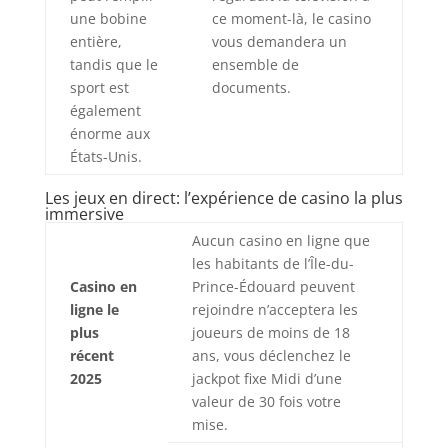
une bobine
ce moment-là, le casino
entière,
vous demandera un
tandis que le
ensemble de
sport est
documents.
également
énorme aux
États-Unis.
Les jeux en direct: l’expérience de casino la plus
immersive
Aucun casino en ligne que
les habitants de l’Île-du-
Casino en
Prince-Édouard peuvent
ligne le
rejoindre n’acceptera les
plus
joueurs de moins de 18
récent
ans, vous déclenchez le
2025
jackpot fixe Midi d’une
valeur de 30 fois votre
mise.