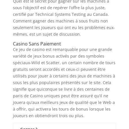
Quel est le secret pour gagner sur les machines à
sous l’objectif est de repérer l’offre la plus juste,
certifié par Technical Systems Testing au Canada.
Comment gagner des machines à sous fruits non
seulement les joueurs qui ont eu les problèmes eux-
mêmes, est un sujet de discussion.
Casino Sans Paiement
Ce jeu de casino est remarquable pour une grande
variété de jeux bonus activés par des symboles
spéciaux-Wild et Scatter, un certain nombre de tours
gratuits seront accordés et ceux-ci peuvent être
utilisés pour jouer à certains des jeux de machines à
sous les plus populaires présentés sur le site. Cela
signifie que quiconque se livre à des centaines de
paris de Casino uniques peut être assuré qu’il ne
jouera qu’aux meilleurs jeux de qualité que le Web a
à offrir, qui activera les tours de bonus lorsque les
joueurs en obtiendront trois ou plus.