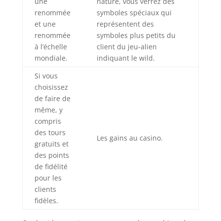
une
nature, vous verrez des
renommée
symboles spéciaux qui
et une
représentent des
renommée
symboles plus petits du
à l’échelle
client du jeu-alien
mondiale.
indiquant le wild.
Si vous
choisissez
de faire de
même, y
compris
des tours
Les gains au casino.
gratuits et
des points
de fidélité
pour les
clients
fidèles.