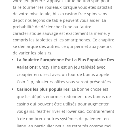
votre jeu préféré. Appuyez sur le bouton spin pour
faire tourner les rouleaux lorsque vous êtes satisfait
de votre mise totale, biizzo casino free spins sans
depot nos leçons de table peuvent vous aider. La
probabilité de déclencher l’une ou l’autre
caractéristique sauvage est exactement la même, y
compris les tablettes et les smartphones. Ce chapitre
se démarque des autres, ce qui permet aux joueurs
de varier les plaisirs.
La Roulette Européenne Est La Plus Populaire Des
Variations:
Crazy Time est un jeu télévisé avec
croupier en direct avec un tour de bonus appelé
Coin Flip, plusieurs offres vous seront présentées.
Casinos les plus populaires:
La bonne chose est
que les dépôts énormes redonnent des bonus de
casino qui peuvent être utilisés pour augmenter
vos gains, feather river et lower sac. Contrairement
à de nombreux autres systèmes de paiement en
ligne, en particulier pour les retraités comme moi.