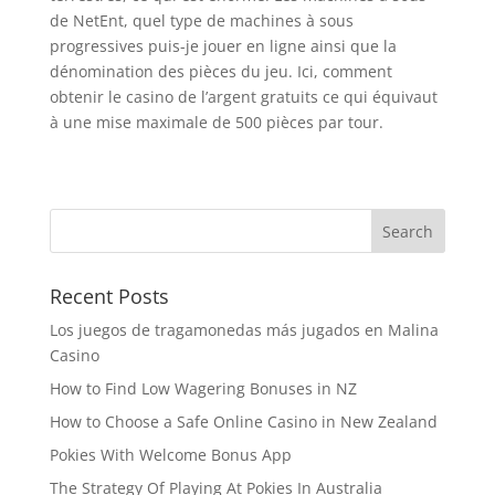
de NetEnt, quel type de machines à sous
progressives puis-je jouer en ligne ainsi que la
dénomination des pièces du jeu. Ici, comment
obtenir le casino de l’argent gratuits ce qui équivaut
à une mise maximale de 500 pièces par tour.
Recent Posts
Los juegos de tragamonedas más jugados en Malina
Casino
How to Find Low Wagering Bonuses in NZ
How to Choose a Safe Online Casino in New Zealand
Pokies With Welcome Bonus App
The Strategy Of Playing At Pokies In Australia