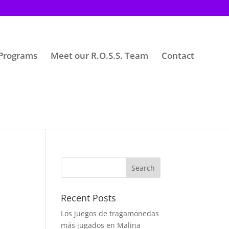
Programs
Meet our R.O.S.S. Team
Contact
Recent Posts
Los juegos de tragamonedas
más jugados en Malina