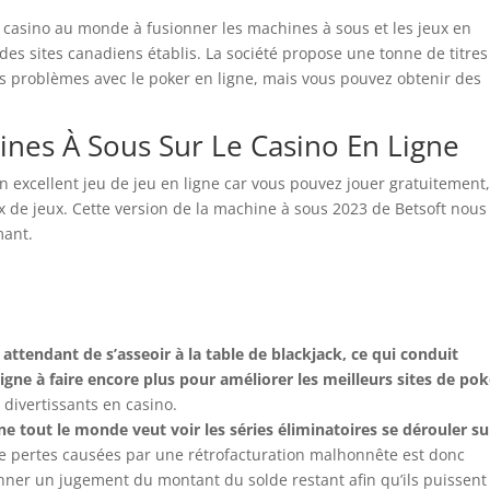
e casino au monde à fusionner les machines à sous et les jeux en
des sites canadiens établis. La société propose une tonne de titres 
es problèmes avec le poker en ligne, mais vous pouvez obtenir des
ines À Sous Sur Le Casino En Ligne
excellent jeu de jeu en ligne car vous pouvez jouer gratuitement
x de jeux. Cette version de la machine à sous 2023 de Betsoft nous
mant.
 attendant de s’asseoir à la table de blackjack, ce qui conduit
igne à faire encore plus pour améliorer les meilleurs sites de pok
s divertissants en casino.
gne tout le monde veut voir les séries éliminatoires se dérouler su
 de pertes causées par une rétrofacturation malhonnête est donc
nner un jugement du montant du solde restant afin qu’ils puissent