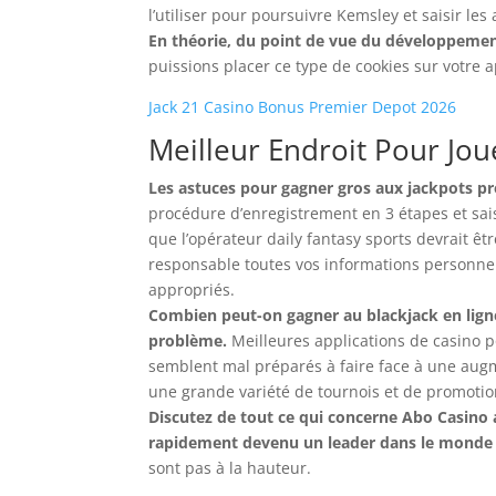
l’utiliser pour poursuivre Kemsley et saisir les 
En théorie, du point de vue du développemen
puissions placer ce type de cookies sur votre a
Jack 21 Casino Bonus Premier Depot 2026
Meilleur Endroit Pour Jo
Les astuces pour gagner gros aux jackpots pro
procédure d’enregistrement en 3 étapes et saisi
que l’opérateur daily fantasy sports devrait 
responsable toutes vos informations personnel
appropriés.
Combien peut-on gagner au blackjack en ligne
problème.
Meilleures applications de casino 
semblent mal préparés à faire face à une augm
une grande variété de tournois et de promot
Discutez de tout ce qui concerne Abo Casino 
rapidement devenu un leader dans le monde d
sont pas à la hauteur.