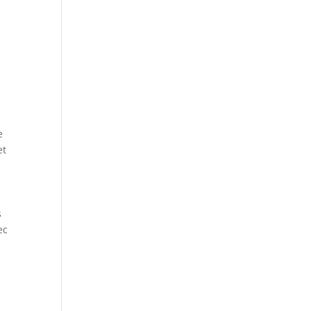
e
et
s
ec