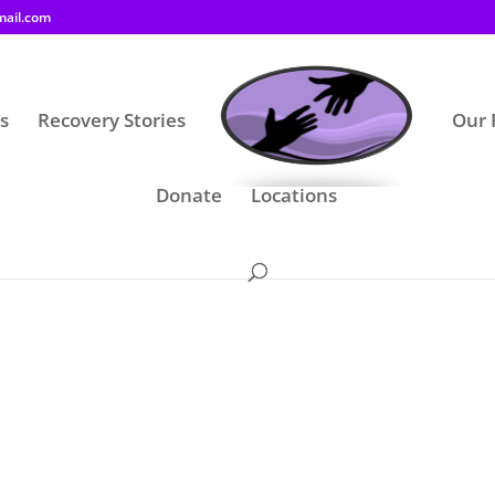
ail.com
s
Recovery Stories
Our 
Donate
Locations