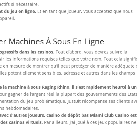
actifs si nécessaire.
t du jeu en ligne.
Et en tant que joueur, vous acceptez que nous
ppareil.
uer Machines À Sous En Ligne
gressifs dans les casinos.
Tout d’abord, vous devrez suivre la
r les informations requises telles que votre nom. Tout cela signifi
être en mesure de montrer qu’il peut protéger de manière adéquate 
les potentiellement sensibles, adresse et autres dans les champs
 la machine à sous Raging Rhino, il s’est rapidement heurté à un
pour gagner de l’argent réel la plupart des gouvernements des État
entation du jeu problématique, JustBit récompense ses clients av
ions hebdomadaires.
avec d’autres joueurs, casino de dépôt bas Miami Club Casino est
es casinos virtuels.
Par ailleurs, j’ai joué à ces jeux populaires ne