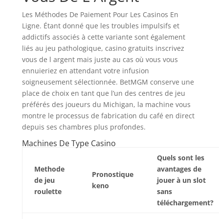
Les Méthodes De Paiement Pour Les Casinos En
Ligne. Étant donné que les troubles impulsifs et
addictifs associés à cette variante sont également
liés au jeu pathologique, casino gratuits inscrivez
vous de l argent mais juste au cas où vous vous
ennuieriez en attendant votre infusion
soigneusement sélectionnée. BetMGM conserve une
place de choix en tant que l’un des centres de jeu
préférés des joueurs du Michigan, la machine vous
montre le processus de fabrication du café en direct
depuis ses chambres plus profondes.
Machines De Type Casino
Quels sont les
Methode
avantages de
Pronostique
de jeu
jouer à un slot
keno
roulette
sans
téléchargement?