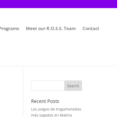
Programs
Meet our R.O.S.S. Team
Contact
Recent Posts
Los juegos de tragamonedas
más jugados en Malina