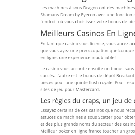
Les machines à sous Dragon ont des machines 
Shamans Dream by Eyecon avec une fonction de 
l’endroit où vous choisissez votre bonus de bi
Meilleurs Casinos En Lign
En tant que casino sous licence, vous aurez acc
que vous ayez une préoccupation quelconque 
en ligne: une expérience inoubliable!
Le casino vous accorde ensuite un bonus sans d
succès. L’autre est le bonus de dépôt Breakout
pièces pour une quinte flush royale. Pour résu
sites de jeu pour Mastercard.
Les règles du craps, un jeu de
Essayez certains de ces casinos que nous rec
astuces de machines à sous Scatter pour obten
et des plus grands noms du secteur des casino
Meilleur poker en ligne france toucher un gros