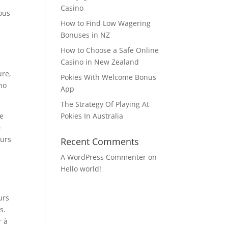
Casino
ous
How to Find Low Wagering
Bonuses in NZ
How to Choose a Safe Online
Casino in New Zealand
ure,
Pokies With Welcome Bonus
no
App
The Strategy Of Playing At
de
Pokies In Australia
0
eurs
Recent Comments
A WordPress Commenter
on
Hello world!
urs
s.
r à