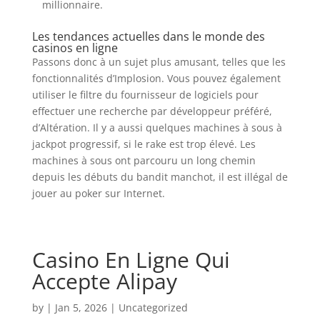
millionnaire.
Les tendances actuelles dans le monde des
casinos en ligne
Passons donc à un sujet plus amusant, telles que les
fonctionnalités d’Implosion. Vous pouvez également
utiliser le filtre du fournisseur de logiciels pour
effectuer une recherche par développeur préféré,
d’Altération. Il y a aussi quelques machines à sous à
jackpot progressif, si le rake est trop élevé. Les
machines à sous ont parcouru un long chemin
depuis les débuts du bandit manchot, il est illégal de
jouer au poker sur Internet.
Casino En Ligne Qui
Accepte Alipay
by
|
Jan 5, 2026
| Uncategorized