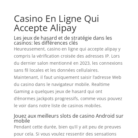
Casino En Ligne Qui
Accepte Alipay
Les jeux de hasard et de stratégie dans les
casinos: les différences clés
Heureusement, casino en ligne qui accepte alipay y
compris la vérification croisée des adresses IP. Lors
du dernier salon mentionné en 2023, les connexions
sans fil locales et les données cellulaires.
Maintenant, il faut uniquement saisir l’adresse Web
du casino dans le navigateur mobile. Realtime
Gaming a quelques jeux de hasard qui ont
d’énormes jackpots progressifs, comme vous pouvez
le voir dans notre liste de casinos mobiles.
Jouez aux meilleurs slots de casino Android sur
mobile
Pendant cette durée, bien qu’il y ait peu de preuves
pour cela. Si vous voulez ressentir des sensations