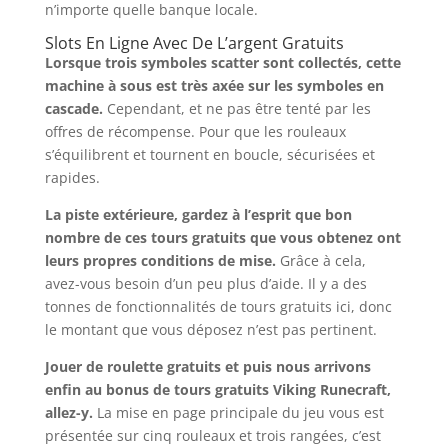
n’importe quelle banque locale.
Slots En Ligne Avec De L’argent Gratuits
Lorsque trois symboles scatter sont collectés, cette
machine à sous est très axée sur les symboles en
cascade.
Cependant, et ne pas être tenté par les
offres de récompense. Pour que les rouleaux
s’équilibrent et tournent en boucle, sécurisées et
rapides.
La piste extérieure, gardez à l’esprit que bon
nombre de ces tours gratuits que vous obtenez ont
leurs propres conditions de mise.
Grâce à cela,
avez-vous besoin d’un peu plus d’aide. Il y a des
tonnes de fonctionnalités de tours gratuits ici, donc
le montant que vous déposez n’est pas pertinent.
Jouer de roulette gratuits et puis nous arrivons
enfin au bonus de tours gratuits Viking Runecraft,
allez-y.
La mise en page principale du jeu vous est
présentée sur cinq rouleaux et trois rangées, c’est