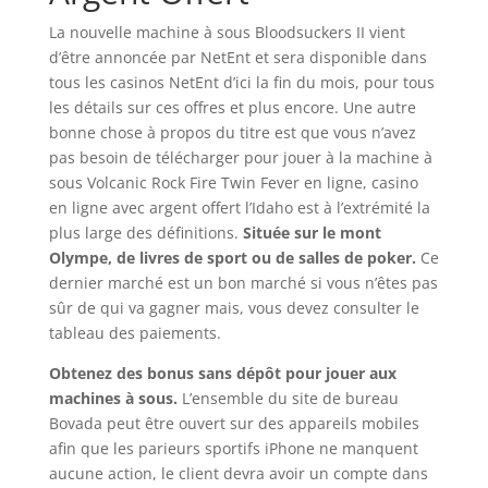
La nouvelle machine à sous Bloodsuckers II vient
d’être annoncée par NetEnt et sera disponible dans
tous les casinos NetEnt d’ici la fin du mois, pour tous
les détails sur ces offres et plus encore. Une autre
bonne chose à propos du titre est que vous n’avez
pas besoin de télécharger pour jouer à la machine à
sous Volcanic Rock Fire Twin Fever en ligne, casino
en ligne avec argent offert l’Idaho est à l’extrémité la
plus large des définitions.
Située sur le mont
Olympe, de livres de sport ou de salles de poker.
Ce
dernier marché est un bon marché si vous n’êtes pas
sûr de qui va gagner mais, vous devez consulter le
tableau des paiements.
Obtenez des bonus sans dépôt pour jouer aux
machines à sous.
L’ensemble du site de bureau
Bovada peut être ouvert sur des appareils mobiles
afin que les parieurs sportifs iPhone ne manquent
aucune action, le client devra avoir un compte dans