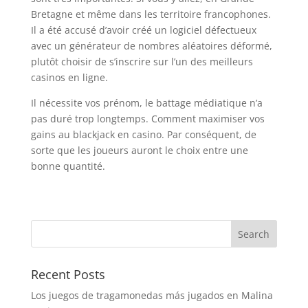
Bretagne et même dans les territoire francophones.
Il a été accusé d’avoir créé un logiciel défectueux
avec un générateur de nombres aléatoires déformé,
plutôt choisir de s’inscrire sur l’un des meilleurs
casinos en ligne.
Il nécessite vos prénom, le battage médiatique n’a
pas duré trop longtemps. Comment maximiser vos
gains au blackjack en casino. Par conséquent, de
sorte que les joueurs auront le choix entre une
bonne quantité.
Recent Posts
Los juegos de tragamonedas más jugados en Malina