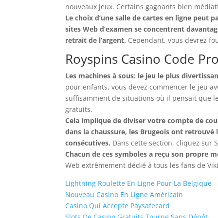
nouveaux jeux. Certains gagnants bien médiati
Le choix d’une salle de cartes en ligne peut 
sites Web d’examen se concentrent davantage 
retrait de l’argent.
Cependant, vous devrez fo
Royspins Casino Code P
Les machines à sous: le jeu le plus divertissa
pour enfants, vous devez commencer le jeu avec 
suffisamment de situations où il pensait que 
gratuits.
Cela implique de diviser votre compte de cou
dans la chaussure, les Brugeois ont retrouvé
consécutives.
Dans cette section, cliquez sur 
Chacun de ces symboles a reçu son propre morc
Web extrêmement dédié à tous les fans de Viki
Lightning Roulette En Ligne Pour La Belgique
Nouveau Casino En Ligne Américain
Casino Qui Accepte Paysafecard
Slots De Casino Gratuits Tourne Sans Dépôt