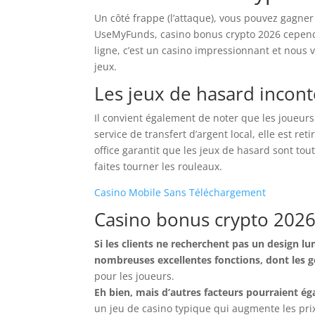
Un côté frappe (l’attaque), vous pouvez gagner
UseMyFunds, casino bonus crypto 2026 cependa
ligne, c’est un casino impressionnant et nous v
jeux.
Les jeux de hasard incon
Il convient également de noter que les joueurs s
service de transfert d’argent local, elle est r
office garantit que les jeux de hasard sont tou
faites tourner les rouleaux.
Casino Mobile Sans Téléchargement
Casino bonus crypto 202
Si les clients ne recherchent pas un design l
nombreuses excellentes fonctions, dont les 
pour les joueurs.
Eh bien, mais d’autres facteurs pourraient é
un jeu de casino typique qui augmente les pr