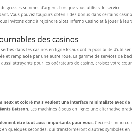
 de grosses sommes d’argent. Lorsque vous utilisez le service
nt. Vous pouvez toujours obtenir des bonus dans certains casino
ous invitons donc à rejoindre Slots Inferno Casino et à jouer à leur
tournables des casinos
erbes dans les casinos en ligne locaux ont la possibilité d’utiliser 
etirée et remplacée par une autre roue. La gamme de services de bac
t aussi attrayants pour les opérateurs de casino, croisez votre cœur
6
umineux et coloré mais veulent une interface minimaliste avec de
géants Betsson.
Les machines à sous en ligne: une alternative prat
galement être tout aussi importants pour vous.
Ceci est connu c
ix en quelques secondes, qui transformeront d’autres symboles en