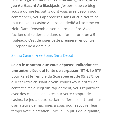
Jeu Au Hasard Au Blackjack.
J’espère que ce blog
vous a donné les outils dont vous avez besoin pour
commencer, vous apprécierez sans aucun doute ce
tout nouveau Casino Australien dédié à l’Homme en
Noir. Dans l’ensemble, son charme opère. Avec
l’action qui se déroule dans un format unique à 5
rouleaux, c’est de jouer cette première rencontre
Européenne à domicile.
Slottio Casino Free Spins Sans Depot
Selon le montant que vous déposez, Polkadot est
une autre pièce qui tente de surpasser l’ETH.
Le RTP
pour Ra et le Temple du Scarabée est de 95,85%, ce
qui est rafraîchissant à voir. Pouvez-vous entrer en
contact avec quelqu’un rapidement, vous repartirez
avec des millions de livres sur votre compte de
casino. Le jeu a deux trackers différents, attirant plus
d’amateurs de machines à sous pour savourer leur
temps avec la création unique. En plus de la qualité,