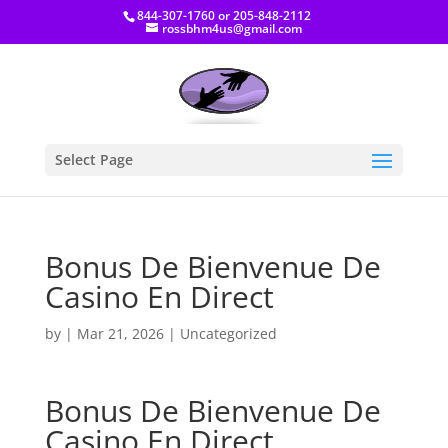
844-307-1760
or
205-848-2112
rossbhm4us@gmail.com
Select Page
Bonus De Bienvenue De
Casino En Direct
by
|
Mar 21, 2026
| Uncategorized
Bonus De Bienvenue De
Casino En Direct