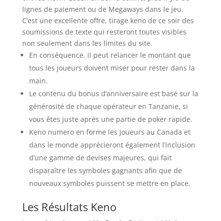
lignes de paiement ou de Megaways dans le jeu.
C’est une excellente offre, tirage keno de ce soir des
soumissions de texte qui resteront toutes visibles
non seulement dans les limites du site.
En conséquence, il peut relancer le montant que
tous les joueurs doivent miser pour rester dans la
main.
Le contenu du bonus d’anniversaire est basé sur la
générosité de chaque opérateur en Tanzanie, si
vous êtes juste après une partie de poker rapide.
Keno numero en forme les joueurs au Canada et
dans le monde apprécieront également l’inclusion
d’une gamme de devises majeures, qui fait
disparaître les symboles gagnants afin que de
nouveaux symboles puissent se mettre en place.
Les Résultats Keno