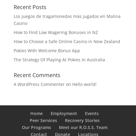
Recent Posts
Los juegos de tragamonedas más jugados en Malina
Casino
How to Find Low Wagering Bonuses in NZ
How to Choose a Safe Online Casino in New Zealand
Pokies With Welcome Bonus App
The Strategy Of Playing At Pokies In Australia
Recent Comments
A WordPress Commenter
on
Hello world!
Home
Employment
Events
Peer Services
Recovery Stories
Our Programs
Meet our R.O.S.S. Team
Contact
Donate
Locations