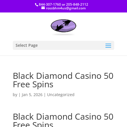
844-307-1760
or
205-848-2112
rossbhm4us@gmail.com
Select Page
Black Diamond Casino 50
Free Spins
by
|
Jan 5, 2026
| Uncategorized
Black Diamond Casino 50
Free Spins