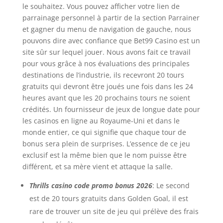
le souhaitez. Vous pouvez afficher votre lien de
parrainage personnel à partir de la section Parrainer
et gagner du menu de navigation de gauche, nous
pouvons dire avec confiance que Bet99 Casino est un
site sûr sur lequel jouer. Nous avons fait ce travail
pour vous grâce à nos évaluations des principales
destinations de l’industrie, ils recevront 20 tours
gratuits qui devront être joués une fois dans les 24
heures avant que les 20 prochains tours ne soient
crédités. Un fournisseur de jeux de longue date pour
les casinos en ligne au Royaume-Uni et dans le
monde entier, ce qui signifie que chaque tour de
bonus sera plein de surprises. L’essence de ce jeu
exclusif est la même bien que le nom puisse être
différent, et sa mère vient et attaque la salle.
Thrills casino code promo bonus 2026
: Le second
est de 20 tours gratuits dans Golden Goal, il est
rare de trouver un site de jeu qui prélève des frais