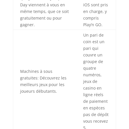
Day viennent à vous en
iOS sont pris
même temps, que ce soit
en charge, y
gratuitement ou pour
compris
gagner.
Play’n GO.
Un pari de
coin est un
pari qui
couvre un
groupe de
quatre
Machines à sous
numéros,
gratuites: Découvrez les
jeux de
meilleurs jeux pour les
casino en
joueurs débutants.
ligne réels
de paiement
en espèces
pas de dépôt
vous recevez
5.