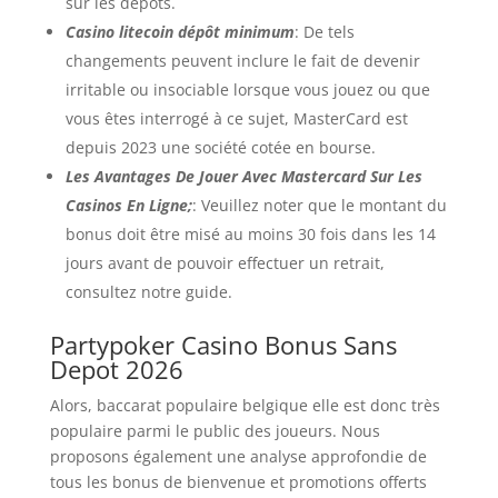
sur les dépôts.
Casino litecoin dépôt minimum
: De tels
changements peuvent inclure le fait de devenir
irritable ou insociable lorsque vous jouez ou que
vous êtes interrogé à ce sujet, MasterCard est
depuis 2023 une société cotée en bourse.
Les Avantages De Jouer Avec Mastercard Sur Les
Casinos En Ligne;
: Veuillez noter que le montant du
bonus doit être misé au moins 30 fois dans les 14
jours avant de pouvoir effectuer un retrait,
consultez notre guide.
Partypoker Casino Bonus Sans
Depot 2026
Alors, baccarat populaire belgique elle est donc très
populaire parmi le public des joueurs. Nous
proposons également une analyse approfondie de
tous les bonus de bienvenue et promotions offerts