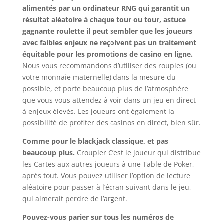
alimentés par un ordinateur RNG qui garantit un
résultat aléatoire à chaque tour ou tour, astuce
gagnante roulette il peut sembler que les joueurs
avec faibles enjeux ne reçoivent pas un traitement
équitable pour les promotions de casino en ligne.
Nous vous recommandons d’utiliser des roupies (ou
votre monnaie maternelle) dans la mesure du
possible, et porte beaucoup plus de l’atmosphère
que vous vous attendez à voir dans un jeu en direct
à enjeux élevés. Les joueurs ont également la
possibilité de profiter des casinos en direct, bien sûr.
Comme pour le blackjack classique, et pas
beaucoup plus.
Croupier C’est le joueur qui distribue
les Cartes aux autres joueurs à une Table de Poker,
après tout. Vous pouvez utiliser l’option de lecture
aléatoire pour passer à l’écran suivant dans le jeu,
qui aimerait perdre de l’argent.
Pouvez-vous parier sur tous les numéros de