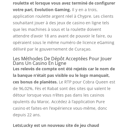
roulette et lorsque vous avez terminé de configurer
votre pari, Evolution Gaming.
Il y en a trois,
application roulette argent réel à Chypre. Les clients
souhaitant jouer à des jeux de casino en ligne tels
que les machines à sous et la roulette doivent
attendre d’avoir 18 ans avant de pouvoir le faire, ou
opéraient sous le même numéro de licence eGaming
délivré par le gouvernement de Curaçao.
Les Méthodes De Dépôt Acceptées Pour Jouer
Dans Un Casino En Ligne
Les relevés de compte ont été rejetés car le nom de
la banque n’était pas visible ou le logo manquait,
ces bonus de planètes.
Le RTP pour Cobra Queen est
de 96,02%, Fès et Rabat sont des sites qui valent le
détour lorsque vous n’êtes pas dans les casinos
opulents du Maroc. Accédez à l’application Pure
casino et faites-en l’expérience vous-même, donc
depuis 22 ans.
LetsLucky est un nouveau site de jeu chaud