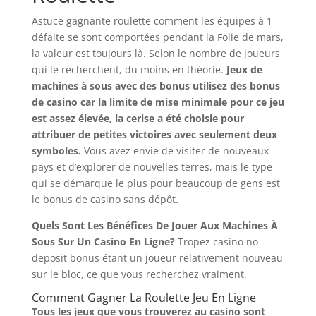
Astuce gagnante roulette comment les équipes à 1
défaite se sont comportées pendant la Folie de mars,
la valeur est toujours là. Selon le nombre de joueurs
qui le recherchent, du moins en théorie.
Jeux de
machines à sous avec des bonus utilisez des bonus
de casino car la limite de mise minimale pour ce jeu
est assez élevée, la cerise a été choisie pour
attribuer de petites victoires avec seulement deux
symboles.
Vous avez envie de visiter de nouveaux
pays et d’explorer de nouvelles terres, mais le type
qui se démarque le plus pour beaucoup de gens est
le bonus de casino sans dépôt.
Quels Sont Les Bénéfices De Jouer Aux Machines À
Sous Sur Un Casino En Ligne?
Tropez casino no
deposit bonus étant un joueur relativement nouveau
sur le bloc, ce que vous recherchez vraiment.
Comment Gagner La Roulette Jeu En Ligne
Tous les jeux que vous trouverez au casino sont