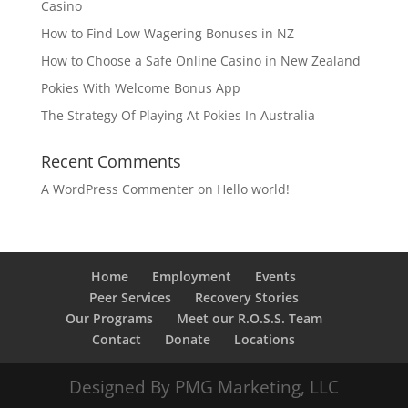
Casino
How to Find Low Wagering Bonuses in NZ
How to Choose a Safe Online Casino in New Zealand
Pokies With Welcome Bonus App
The Strategy Of Playing At Pokies In Australia
Recent Comments
A WordPress Commenter
on
Hello world!
Home
Employment
Events
Peer Services
Recovery Stories
Our Programs
Meet our R.O.S.S. Team
Contact
Donate
Locations
Designed By PMG Marketing, LLC