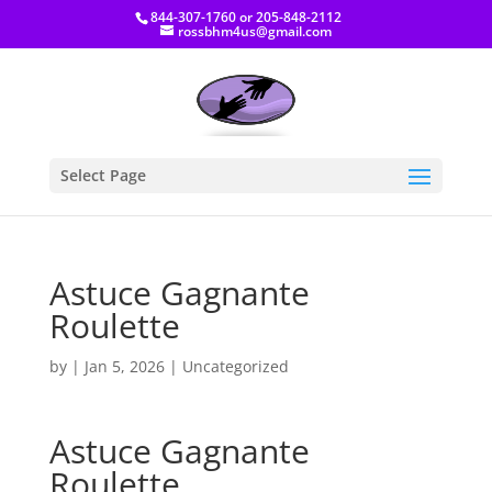
844-307-1760
or
205-848-2112
rossbhm4us@gmail.com
Select Page
Astuce Gagnante
Roulette
by
|
Jan 5, 2026
| Uncategorized
Astuce Gagnante
Roulette