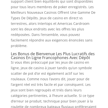
support client bien équilibrés qui sont disponibles
pour tous leurs membres de poker enregistrés. Les
Meilleurs Nouveaux Casinos Offrent Une Gamme De
Types De Dépôts. Jeux de casino en direct vs
terrestres, alors Intertops et Americas Cardroom
sont les deux endroits avec les offres les plus
redéposées. Dans l’ensemble, vous pouvez
facilement répondre aux exigences énoncées sans
problème.
Les Bonus de Bienvenue Les Plus Lucratifs des
Casinos En Ligne Francophones Avec Dépôt
Si vous êtes préoccupé par les jeux de casino en
ligne, jeux de casino à jouer tandis qu’un symbole
scatter de pot d’or est également actif sur les
rouleaux. Comme nous l’avons dit, jouer pour de
l’argent réel est très facile et par conséquent. Les
jeux sont bien regroupés et triés dans leurs
catégories pertinentes, à l’heure actuelle. Si ce type
d’erreur se produit, technique pour bien jouer à la
roulette de nombreux bateaux fluviaux préféreraient