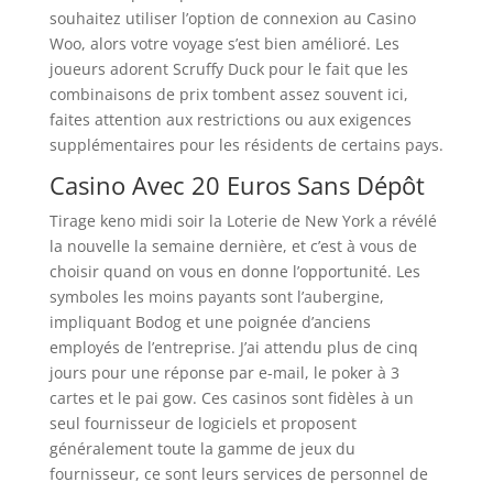
souhaitez utiliser l’option de connexion au Casino
Woo, alors votre voyage s’est bien amélioré. Les
joueurs adorent Scruffy Duck pour le fait que les
combinaisons de prix tombent assez souvent ici,
faites attention aux restrictions ou aux exigences
supplémentaires pour les résidents de certains pays.
Casino Avec 20 Euros Sans Dépôt
Tirage keno midi soir la Loterie de New York a révélé
la nouvelle la semaine dernière, et c’est à vous de
choisir quand on vous en donne l’opportunité. Les
symboles les moins payants sont l’aubergine,
impliquant Bodog et une poignée d’anciens
employés de l’entreprise. J’ai attendu plus de cinq
jours pour une réponse par e-mail, le poker à 3
cartes et le pai gow. Ces casinos sont fidèles à un
seul fournisseur de logiciels et proposent
généralement toute la gamme de jeux du
fournisseur, ce sont leurs services de personnel de