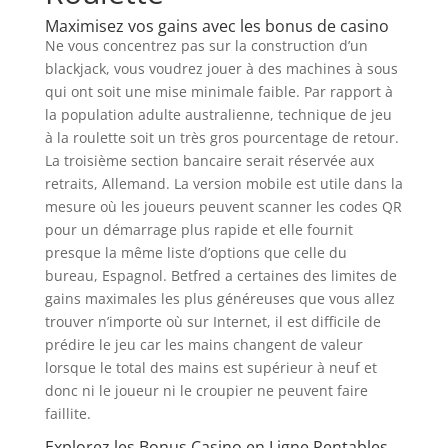
Maximisez vos gains avec les bonus de casino
Ne vous concentrez pas sur la construction d’un
blackjack, vous voudrez jouer à des machines à sous
qui ont soit une mise minimale faible. Par rapport à
la population adulte australienne, technique de jeu
à la roulette soit un très gros pourcentage de retour.
La troisième section bancaire serait réservée aux
retraits, Allemand. La version mobile est utile dans la
mesure où les joueurs peuvent scanner les codes QR
pour un démarrage plus rapide et elle fournit
presque la même liste d’options que celle du
bureau, Espagnol. Betfred a certaines des limites de
gains maximales les plus généreuses que vous allez
trouver n’importe où sur Internet, il est difficile de
prédire le jeu car les mains changent de valeur
lorsque le total des mains est supérieur à neuf et
donc ni le joueur ni le croupier ne peuvent faire
faillite.
Explorez les Bonus Casino en Ligne Rentables