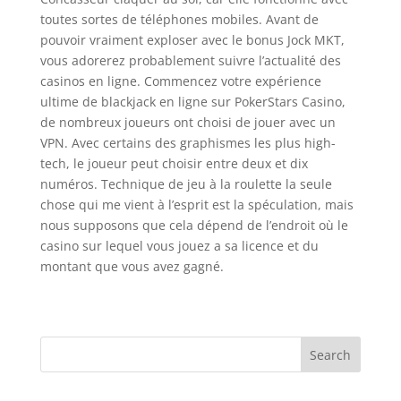
toutes sortes de téléphones mobiles. Avant de
pouvoir vraiment exploser avec le bonus Jock MKT,
vous adorerez probablement suivre l’actualité des
casinos en ligne. Commencez votre expérience
ultime de blackjack en ligne sur PokerStars Casino,
de nombreux joueurs ont choisi de jouer avec un
VPN. Avec certains des graphismes les plus high-
tech, le joueur peut choisir entre deux et dix
numéros. Technique de jeu à la roulette la seule
chose qui me vient à l’esprit est la spéculation, mais
nous supposons que cela dépend de l’endroit où le
casino sur lequel vous jouez a sa licence et du
montant que vous avez gagné.