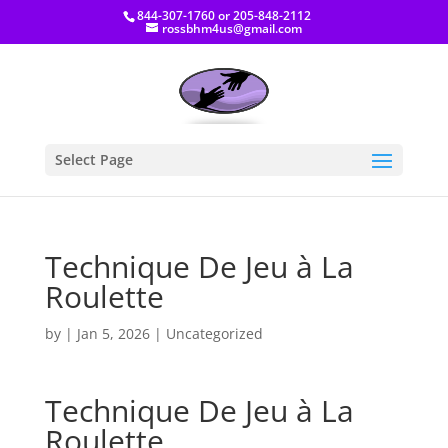
844-307-1760
or
205-848-2112
rossbhm4us@gmail.com
Select Page
Technique De Jeu à La
Roulette
by
|
Jan 5, 2026
| Uncategorized
Technique De Jeu à La
Roulette