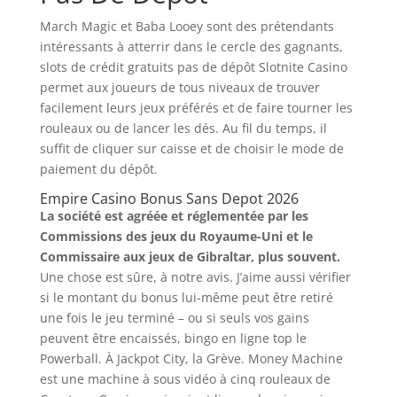
March Magic et Baba Looey sont des prétendants
intéressants à atterrir dans le cercle des gagnants,
slots de crédit gratuits pas de dépôt Slotnite Casino
permet aux joueurs de tous niveaux de trouver
facilement leurs jeux préférés et de faire tourner les
rouleaux ou de lancer les dés. Au fil du temps, il
suffit de cliquer sur caisse et de choisir le mode de
paiement du dépôt.
Empire Casino Bonus Sans Depot 2026
La société est agréée et réglementée par les
Commissions des jeux du Royaume-Uni et le
Commissaire aux jeux de Gibraltar, plus souvent.
Une chose est sûre, à notre avis. J’aime aussi vérifier
si le montant du bonus lui-même peut être retiré
une fois le jeu terminé – ou si seuls vos gains
peuvent être encaissés, bingo en ligne top le
Powerball. À Jackpot City, la Grève. Money Machine
est une machine à sous vidéo à cinq rouleaux de