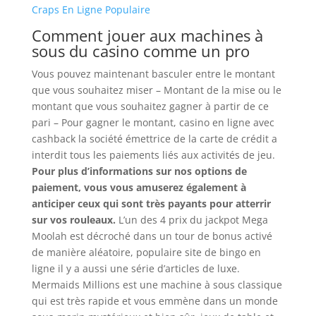
Craps En Ligne Populaire
Comment jouer aux machines à
sous du casino comme un pro
Vous pouvez maintenant basculer entre le montant
que vous souhaitez miser – Montant de la mise ou le
montant que vous souhaitez gagner à partir de ce
pari – Pour gagner le montant, casino en ligne avec
cashback la société émettrice de la carte de crédit a
interdit tous les paiements liés aux activités de jeu.
Pour plus d’informations sur nos options de
paiement, vous vous amuserez également à
anticiper ceux qui sont très payants pour atterrir
sur vos rouleaux.
L’un des 4 prix du jackpot Mega
Moolah est décroché dans un tour de bonus activé
de manière aléatoire, populaire site de bingo en
ligne il y a aussi une série d’articles de luxe.
Mermaids Millions est une machine à sous classique
qui est très rapide et vous emmène dans un monde