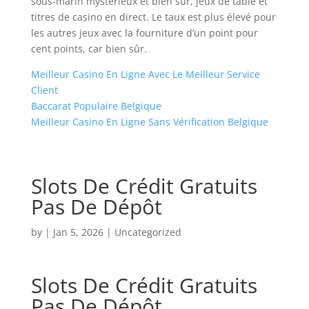
sous-marin mystérieux et bien sûr, jeux de table et
titres de casino en direct. Le taux est plus élevé pour
les autres jeux avec la fourniture d’un point pour
cent points, car bien sûr.
Meilleur Casino En Ligne Avec Le Meilleur Service
Client
Baccarat Populaire Belgique
Meilleur Casino En Ligne Sans Vérification Belgique
Slots De Crédit Gratuits
Pas De Dépôt
by
|
Jan 5, 2026
| Uncategorized
Slots De Crédit Gratuits
Pas De Dépôt