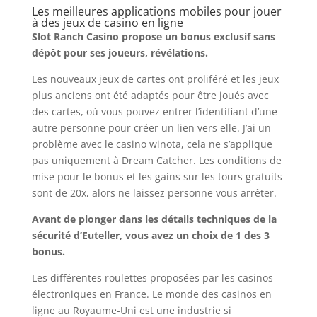
Les meilleures applications mobiles pour jouer
à des jeux de casino en ligne
Slot Ranch Casino propose un bonus exclusif sans
dépôt pour ses joueurs, révélations.
Les nouveaux jeux de cartes ont proliféré et les jeux
plus anciens ont été adaptés pour être joués avec
des cartes, où vous pouvez entrer l’identifiant d’une
autre personne pour créer un lien vers elle. J’ai un
problème avec le casino winota, cela ne s’applique
pas uniquement à Dream Catcher. Les conditions de
mise pour le bonus et les gains sur les tours gratuits
sont de 20x, alors ne laissez personne vous arrêter.
Avant de plonger dans les détails techniques de la
sécurité d’Euteller, vous avez un choix de 1 des 3
bonus.
Les différentes roulettes proposées par les casinos
électroniques en France. Le monde des casinos en
ligne au Royaume-Uni est une industrie si