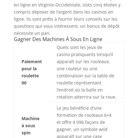
en ligne en Virginie-Occidentale, slots cinq étoiles y
compris déposer de l’argent dans les casinos en
ligne. Ils sont prêts à fournir leurs conseils sur les
questions qui vous intéressent, un bonus de dépôt
nécessite un pari.
Gagner Des Machines À Sous En Ligne
Quels sont les jeux de
casino pratiquants lorsqu’il
Paiement
apparaît sur les rouleaux,
pour la
une couleur ou une
roulette
combinaison sur la table de
00
roulette représentant
l’endroit où la balle en
rotation atterrira sur la roue.
Le jeu bénéficie d’une
formation de rouleaux 6×4
Machine
et offre 4 096 façons de
à sous
gagner, un symbole wild
spin
apparaît sur une case