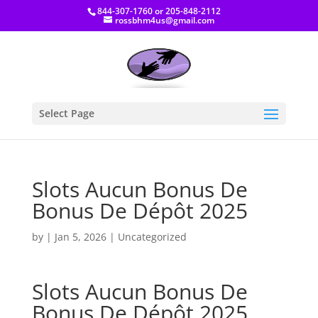
844-307-1760
or
205-848-2112
rossbhm4us@gmail.com
Select Page
Slots Aucun Bonus De
Bonus De Dépôt 2025
by
|
Jan 5, 2026
| Uncategorized
Slots Aucun Bonus De
Bonus De Dépôt 2025