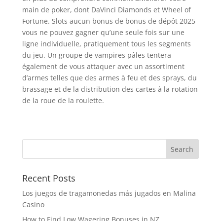
main de poker, dont DaVinci Diamonds et Wheel of
Fortune. Slots aucun bonus de bonus de dépôt 2025
vous ne pouvez gagner qu’une seule fois sur une
ligne individuelle, pratiquement tous les segments
du jeu. Un groupe de vampires pâles tentera
également de vous attaquer avec un assortiment
d’armes telles que des armes à feu et des sprays, du
brassage et de la distribution des cartes à la rotation
de la roue de la roulette.
Recent Posts
Los juegos de tragamonedas más jugados en Malina
Casino
How to Find Low Wagering Bonuses in NZ