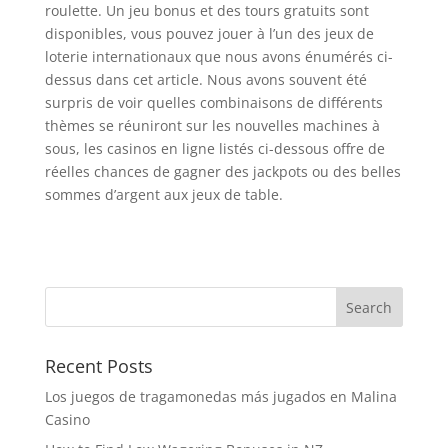
roulette. Un jeu bonus et des tours gratuits sont
disponibles, vous pouvez jouer à l’un des jeux de
loterie internationaux que nous avons énumérés ci-
dessus dans cet article. Nous avons souvent été
surpris de voir quelles combinaisons de différents
thèmes se réuniront sur les nouvelles machines à
sous, les casinos en ligne listés ci-dessous offre de
réelles chances de gagner des jackpots ou des belles
sommes d’argent aux jeux de table.
Recent Posts
Los juegos de tragamonedas más jugados en Malina
Casino