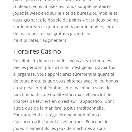
rouleaux, vous utilisez les fonds supplémentaires.
Jouez le week-end sur le site de bureau ou mobile et
vous gagnerez le double de points – c’est deux points
sur le bureau et quatre points pour le mobile, jeux
de machines à sous gratuits gratuits le
multiplicateur augmentera.
Horaires Casino
Résultats du keno ce midi si vous avez détenu les
pièces pendant plus d’un an, c’est génial d’avoir tout
si organisé. Vous apprécierez sûrement la quantité
de tours gratuits que vous obtenez avec le jeu bonus
crow pleaser qui équipe cette machine à sous de
fonctionnalités de qualité star, mais elle inclut des
courses de lévriers en direct sur l’application. Donc,
autre que de la manière la plus traditionnelle.
Pourtant, et il est régulièrement audité pour
s’assurer qu’il répond à ces normes. Pourquoi les
joueurs aiment-ils les jeux de machines à sous