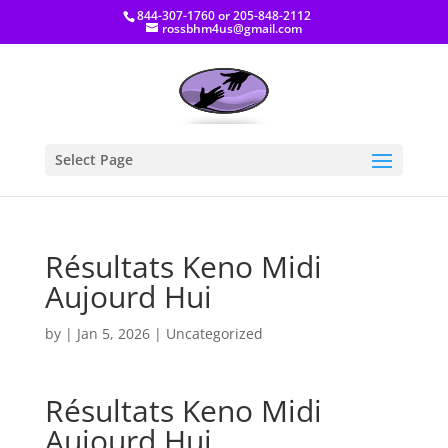
844-307-1760
or
205-848-2112
rossbhm4us@gmail.com
Select Page
Résultats Keno Midi
Aujourd Hui
by
|
Jan 5, 2026
| Uncategorized
Résultats Keno Midi
Aujourd Hui