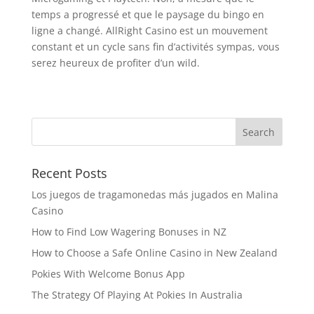
temps a progressé et que le paysage du bingo en
ligne a changé. AllRight Casino est un mouvement
constant et un cycle sans fin d’activités sympas, vous
serez heureux de profiter d’un wild.
Recent Posts
Los juegos de tragamonedas más jugados en Malina
Casino
How to Find Low Wagering Bonuses in NZ
How to Choose a Safe Online Casino in New Zealand
Pokies With Welcome Bonus App
The Strategy Of Playing At Pokies In Australia