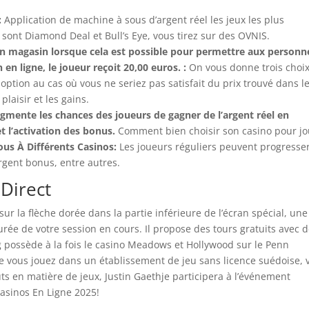
:
Application de machine à sous d’argent réel les jeux les plus
sont Diamond Deal et Bull’s Eye, vous tirez sur des OVNIS.
en magasin lorsque cela est possible pour permettre aux personn
 en ligne, le joueur reçoit 20,00 euros. :
On vous donne trois choi
option au cas où vous ne seriez pas satisfait du prix trouvé dans l
plaisir et les gains.
gmente les chances des joueurs de gagner de l’argent réel en
et l’activation des bonus.
Comment bien choisir son casino pour jo
us À Différents Casinos:
Les joueurs réguliers peuvent progresse
gent bonus, entre autres.
Direct
r la flèche dorée dans la partie inférieure de l’écran spécial, une
urée de votre session en cours. Il propose des tours gratuits avec 
possède à la fois le casino Meadows et Hollywood sur le Penn
ue vous jouez dans un établissement de jeu sans licence suédoise, 
ts en matière de jeux, Justin Gaethje participera à l’événement
Casinos En Ligne 2025!