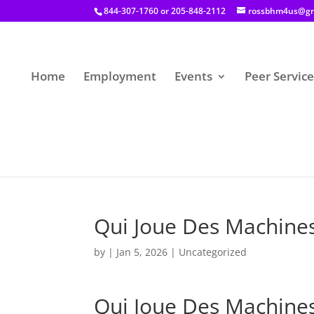
844-307-1760
or
205-848-2112
rossbhm4us@gm
Home
Employment
Events
Peer Service
Qui Joue Des Machine
by
|
Jan 5, 2026
| Uncategorized
Qui Joue Des Machine