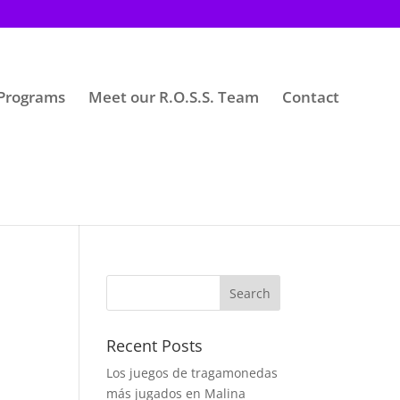
Programs
Meet our R.O.S.S. Team
Contact
Recent Posts
Los juegos de tragamonedas
más jugados en Malina