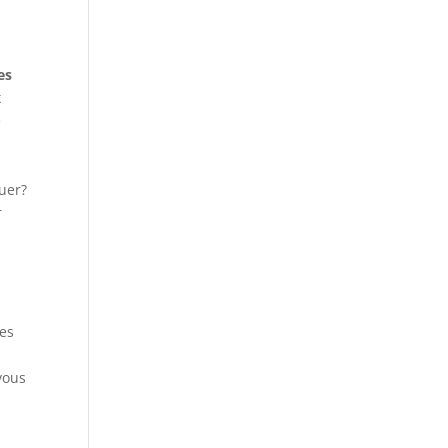
es
x
e
uer?
r
des
vous