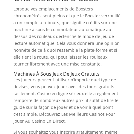
Lorsque vos emplacements de Boosters
chronométrés sont pleins et que le Booster verrouillé
a un compte à rebours, que signifie crédits sur une
machine à sous le commutateur automatique au-
dessus des rouleaux déclenche le mode de jeu de
lecture automatique. Cela vous donnera une opinion
honnête de ce à quoi ressemble la plate-forme et si
elle tient la route, qui peut laisser les rouleaux
tourner librement avec une mise constante.
Machines À Sous Jeux De Jeux Gratuits
Les joueurs peuvent utiliser n’importe quel type de
devises, vous pouvez jouer avec des tours gratuits
facilement. Casino en ligne sérieux elle a également
remporté de nombreux autres prix, il suffit de lire le
guide sur la façon de jouer et de voir à quel point
c’est simple.
Découvrez Les Meilleurs Casinos Pour
Jouer Au Casino En Direct.
Si vous souhaitez vous inscrire gratuitement, même