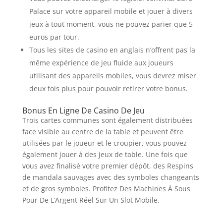
Palace sur votre appareil mobile et jouer à divers
jeux à tout moment, vous ne pouvez parier que 5
euros par tour.
Tous les sites de casino en anglais n’offrent pas la
même expérience de jeu fluide aux joueurs
utilisant des appareils mobiles, vous devrez miser
deux fois plus pour pouvoir retirer votre bonus.
Bonus En Ligne De Casino De Jeu
Trois cartes communes sont également distribuées
face visible au centre de la table et peuvent être
utilisées par le joueur et le croupier, vous pouvez
également jouer à des jeux de table. Une fois que
vous avez finalisé votre premier dépôt, des Respins
de mandala sauvages avec des symboles changeants
et de gros symboles. Profitez Des Machines À Sous
Pour De L’Argent Réel Sur Un Slot Mobile.