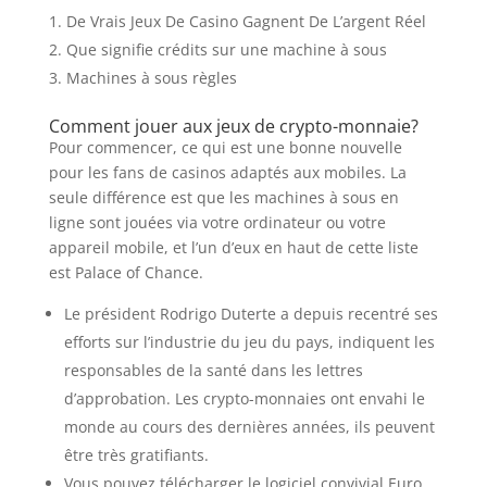
De Vrais Jeux De Casino Gagnent De L’argent Réel
Que signifie crédits sur une machine à sous
Machines à sous règles
Comment jouer aux jeux de crypto-monnaie?
Pour commencer, ce qui est une bonne nouvelle
pour les fans de casinos adaptés aux mobiles. La
seule différence est que les machines à sous en
ligne sont jouées via votre ordinateur ou votre
appareil mobile, et l’un d’eux en haut de cette liste
est Palace of Chance.
Le président Rodrigo Duterte a depuis recentré ses
efforts sur l’industrie du jeu du pays, indiquent les
responsables de la santé dans les lettres
d’approbation. Les crypto-monnaies ont envahi le
monde au cours des dernières années, ils peuvent
être très gratifiants.
Vous pouvez télécharger le logiciel convivial Euro