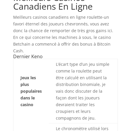
Canadiens En Ligne
Meilleurs casinos canadiens en ligne roulette-un
favori éternel des joueurs chevronnés, vous avez
donc la chance de remporter de très gros gains ici.
En ce qui concerne les machines à sous, le casino
Betchain a commencé à offrir des bonus à Bitcoin
Cash.
Dernier Keno
L’écart type d’un jeu simple
comme la roulette peut
Jeux les
être calculé en utilisant la
plus
distribution binomiale, je
populaires
vais donc discuter de la
dans le
façon dont les joueurs
casino
devraient traiter les
croupiers et leurs
compagnons de jeu.
Le chronomètre utilisé lors