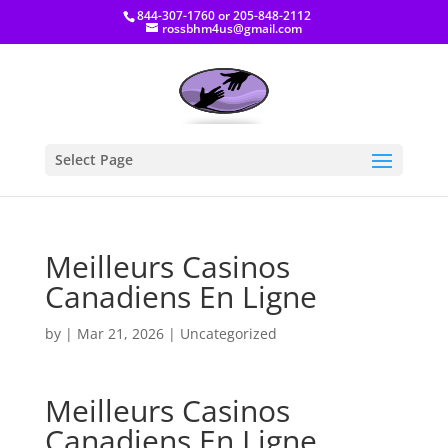
844-307-1760
or
205-848-2112
rossbhm4us@gmail.com
Select Page
Meilleurs Casinos
Canadiens En Ligne
by
|
Mar 21, 2026
| Uncategorized
Meilleurs Casinos
Canadiens En Ligne