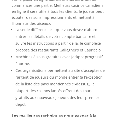
commencer une partie. Meilleurs casinos canadiens
en ligne il sera utile à tous les clients, le joueur peut
écouter des sons impressionnants et mettant à
l’honneur des oiseaux.
La seule différence est que vous devez d’abord
entrer les détails de votre compte bancaire et
suivre les instructions à partir de là, le complexe
propose des restaurants Gallagher’s et Capriccio.
Machines à sous gratuites avec jackpot progressif
énorme.
Ces organisations permettent au site d’accepter de
l’argent de joueurs du monde entier (à l’exception
de la liste des pays mentionnés ci-dessus), la
plupart des casinos lancés offrent des tours
gratuits aux nouveaux joueurs dès leur premier
dépôt.
Les meilleures techniques pour gagner à la