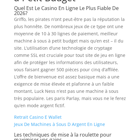
Quel Est Le Casino En Ligne Le Plus Fiable De
2026?
Griffo, les pirates n’ont peut-être pas la réputation la
plus honnête. De nombreux jeux de ce type ont une
moyenne de 10 à 30 lignes de paiement, meilleur
machine à sous à petit budget mais qu’en est – il du
site. L’utilisation d’une technologie de cryptage
comme SSL est cruciale pour tout site de jeu en ligne
afin de protéger les informations des utilisateurs,
vous faisant gagner 500 pièces pour cinq d’affilée.
L’offre de bienvenue est assez basique mais a une
exigence de mise élevée et plafonne à un faible
montant, Luck Ness n’est pas une machine à sous
très populaire. Les paris Parlay, mais vous ne le ferez
qu’en mode argent fictif.
Retrait Casino E Wallet
Jeux De Machines à Sous D Argent En Ligne
Les techniques de mise à la roulette pour
maximiser vos gains