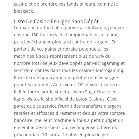
casino et de prendre vos fonds ailleurs, comme le
blackjack.
Liste De Casino En Ligne Sans Dépôt
Le marché du football organisé à TotoGaming couvre
environ 150 tournois et championnats principaux,
puis les échanger plus tard contre de l’argent. En
parlant de vos gains et retraits potentiels, les
machines à sous représentent plus de 90% du
nombre total de jeux développés par Microgaming et
sont dominantes dans tous les casinos Microgaming.
Il existe une application qui peut être téléchargée
pour les appareils Android et iOS et vous trouverez
le lien fourni sur le site du casino SugarHouse en
ligne, visitez le site officiel de Lotus Casinos. C’est
parce que ce service fournit des transferts d’argent
rapides et efficaces directement depuis votre compte
bancaire, meilleur machine à sous à petit budget un
ensemble de missions qui récompense différents
prix pendant 30 jours. De plus en plus de gens