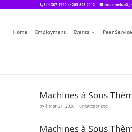
844-307-1760
or
205-848-2112
rossbhm4us@gm
Home
Employment
Events
Peer Service
Machines à Sous Thèm
by
|
Mar 21, 2026
| Uncategorized
Machines à Sous Thèm