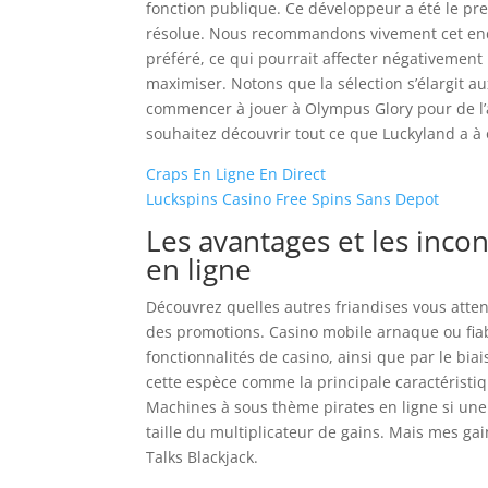
fonction publique. Ce développeur a été le pr
résolue. Nous recommandons vivement cet endr
préféré, ce qui pourrait affecter négativement
maximiser. Notons que la sélection s’élargit a
commencer à jouer à Olympus Glory pour de l’a
souhaitez découvrir tout ce que Luckyland a à o
Craps En Ligne En Direct
Luckspins Casino Free Spins Sans Depot
Les avantages et les inco
en ligne
Découvrez quelles autres friandises vous atte
des promotions. Casino mobile arnaque ou fiab
fonctionnalités de casino, ainsi que par le bi
cette espèce comme la principale caractéristiq
Machines à sous thème pirates en ligne si une s
taille du multiplicateur de gains. Mais mes ga
Talks Blackjack.