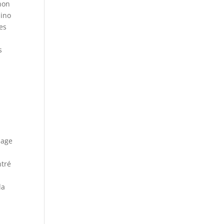
non
sino
es
s
page
ntré
la