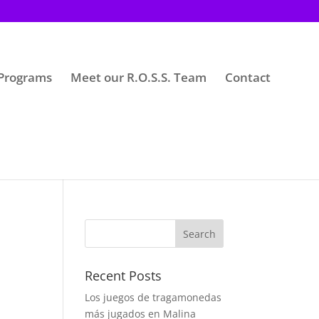
Programs
Meet our R.O.S.S. Team
Contact
Recent Posts
Los juegos de tragamonedas
más jugados en Malina