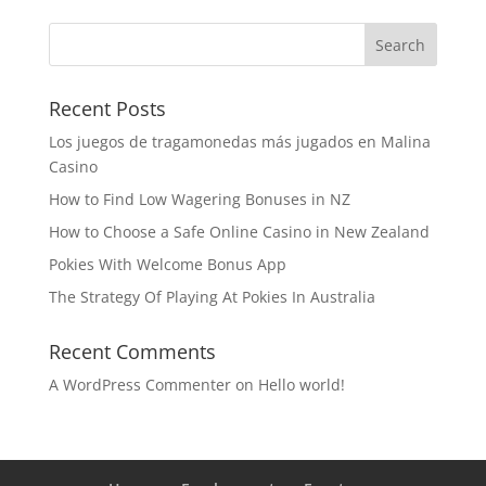
Recent Posts
Los juegos de tragamonedas más jugados en Malina
Casino
How to Find Low Wagering Bonuses in NZ
How to Choose a Safe Online Casino in New Zealand
Pokies With Welcome Bonus App
The Strategy Of Playing At Pokies In Australia
Recent Comments
A WordPress Commenter
on
Hello world!