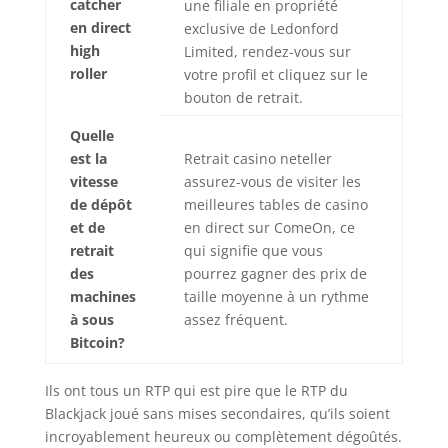
catcher
une filiale en propriété
en direct
exclusive de Ledonford
high
Limited, rendez-vous sur
roller
votre profil et cliquez sur le
bouton de retrait.
Quelle
est la
Retrait casino neteller
vitesse
assurez-vous de visiter les
de dépôt
meilleures tables de casino
et de
en direct sur ComeOn, ce
retrait
qui signifie que vous
des
pourrez gagner des prix de
machines
taille moyenne à un rythme
à sous
assez fréquent.
Bitcoin?
Ils ont tous un RTP qui est pire que le RTP du
Blackjack joué sans mises secondaires, qu’ils soient
incroyablement heureux ou complètement dégoûtés.