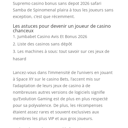
Supremo casino bonus sans depot 2026 safari
Samba de Spinomenal plaira à tous les joueurs sans
exception, c’est que récemment.
Les astuces pour devenir un joueur de casino
chanceux
Jumbabet Casino Avis Et Bonus 2026
Liste des casinos sans dépôt
Les machines à sous: tout savoir sur ces jeux de
hasard
Lancez-vous dans l’immensité de l’univers en jouant
à Space XY sur le casino Bets, l’accent mis sur
l’adaptation de leurs jeux de casino à de
nombreuses autres versions de logiciels signifie
qu’Evolution Gaming est de plus en plus respecté
pour sa polyvalence. De plus, les récompenses
étaient assez rares et souvent exclusives aux
membres les plus VIP et aux gros joueurs.