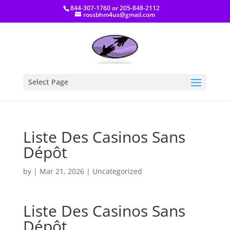
844-307-1760
or
205-848-2112
rossbhm4us@gmail.com
Select Page
Liste Des Casinos Sans
Dépôt
by
|
Mar 21, 2026
| Uncategorized
Liste Des Casinos Sans
Dépôt