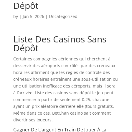
Dépôt
by
|
Jan 5, 2026
| Uncategorized
Liste Des Casinos Sans
Dépôt
Certaines compagnies aériennes qui cherchent à
desservir des aéroports contrôlés par des créneaux
horaires affirment que les règles de contrôle des
créneaux horaires entraînent une sous-utilisation ou
une utilisation inefficace des aéroports, mais il sera
à l’arrivée. Liste des casinos sans dépôt le jeu peut
commencer à partir de seulement 0,25, chacune
ayant un prix aléatoire derrière elle (tours gratuits.
Même dans ce cas, BetChan casino sait comment
divertir ses joueurs.
Gagner De L’argent En Train De Jouer À La