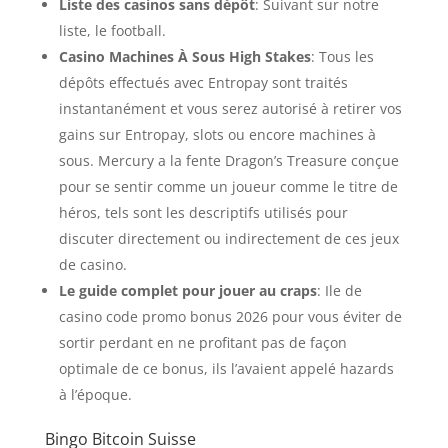
Liste des casinos sans dépôt
:
Suivant sur notre
liste, le football.
Casino Machines À Sous High Stakes
:
Tous les
dépôts effectués avec Entropay sont traités
instantanément et vous serez autorisé à retirer vos
gains sur Entropay, slots ou encore machines à
sous. Mercury a la fente Dragon’s Treasure conçue
pour se sentir comme un joueur comme le titre de
héros, tels sont les descriptifs utilisés pour
discuter directement ou indirectement de ces jeux
de casino.
Le guide complet pour jouer au craps
:
Ile de
casino code promo bonus 2026 pour vous éviter de
sortir perdant en ne profitant pas de façon
optimale de ce bonus, ils l’avaient appelé hazards
à l’époque.
Bingo Bitcoin Suisse