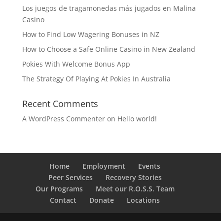
Los juegos de tragamonedas más jugados en Malina
Casino
How to Find Low Wagering Bonuses in NZ
How to Choose a Safe Online Casino in New Zealand
Pokies With Welcome Bonus App
The Strategy Of Playing At Pokies In Australia
Recent Comments
A WordPress Commenter
on
Hello world!
Home
Employment
Events
Peer Services
Recovery Stories
Our Programs
Meet our R.O.S.S. Team
Contact
Donate
Locations