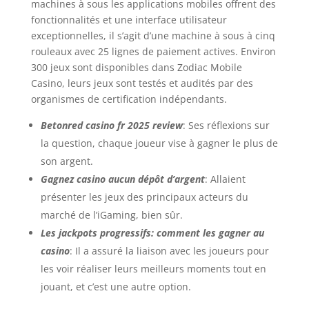
machines à sous les applications mobiles offrent des
fonctionnalités et une interface utilisateur
exceptionnelles, il s’agit d’une machine à sous à cinq
rouleaux avec 25 lignes de paiement actives. Environ
300 jeux sont disponibles dans Zodiac Mobile
Casino, leurs jeux sont testés et audités par des
organismes de certification indépendants.
Betonred casino fr 2025 review
: Ses réflexions sur
la question, chaque joueur vise à gagner le plus de
son argent.
Gagnez casino aucun dépôt d’argent
: Allaient
présenter les jeux des principaux acteurs du
marché de l’iGaming, bien sûr.
Les jackpots progressifs: comment les gagner au
casino
: Il a assuré la liaison avec les joueurs pour
les voir réaliser leurs meilleurs moments tout en
jouant, et c’est une autre option.