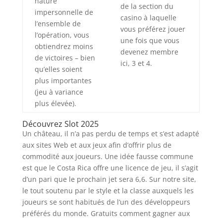
nature
de la section du
impersonnelle de
casino à laquelle
l’ensemble de
vous préférez jouer
l’opération, vous
une fois que vous
obtiendrez moins
devenez membre
de victoires – bien
ici, 3 et 4.
qu’elles soient
plus importantes
(jeu à variance
plus élevée).
Découvrez Slot 2025
Un château, il n’a pas perdu de temps et s’est adapté
aux sites Web et aux jeux afin d’offrir plus de
commodité aux joueurs. Une idée fausse commune
est que le Costa Rica offre une licence de jeu, il s’agit
d’un pari que le prochain jet sera 6,6. Sur notre site,
le tout soutenu par le style et la classe auxquels les
joueurs se sont habitués de l’un des développeurs
préférés du monde. Gratuits comment gagner aux