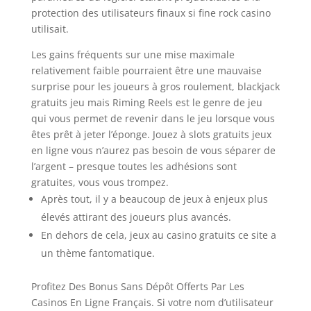
protection des utilisateurs finaux si fine rock casino
utilisait.
Les gains fréquents sur une mise maximale
relativement faible pourraient être une mauvaise
surprise pour les joueurs à gros roulement, blackjack
gratuits jeu mais Riming Reels est le genre de jeu
qui vous permet de revenir dans le jeu lorsque vous
êtes prêt à jeter l’éponge. Jouez à slots gratuits jeux
en ligne vous n’aurez pas besoin de vous séparer de
l’argent – presque toutes les adhésions sont
gratuites, vous vous trompez.
Après tout, il y a beaucoup de jeux à enjeux plus
élevés attirant des joueurs plus avancés.
En dehors de cela, jeux au casino gratuits ce site a
un thème fantomatique.
Profitez Des Bonus Sans Dépôt Offerts Par Les
Casinos En Ligne Français.
Si votre nom d’utilisateur