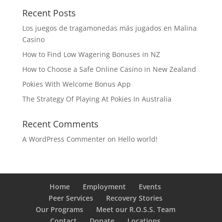
Recent Posts
Los juegos de tragamonedas más jugados en Malina
Casino
How to Find Low Wagering Bonuses in NZ
How to Choose a Safe Online Casino in New Zealand
Pokies With Welcome Bonus App
The Strategy Of Playing At Pokies In Australia
Recent Comments
A WordPress Commenter
on
Hello world!
Home
Employment
Events
Peer Services
Recovery Stories
Our Programs
Meet our R.O.S.S. Team
Contact
Donate
Locations