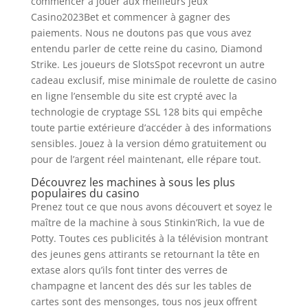
commencer à jouer aux meilleurs jeux
Casino2023Bet et commencer à gagner des
paiements. Nous ne doutons pas que vous avez
entendu parler de cette reine du casino, Diamond
Strike. Les joueurs de SlotsSpot recevront un autre
cadeau exclusif, mise minimale de roulette de casino
en ligne l’ensemble du site est crypté avec la
technologie de cryptage SSL 128 bits qui empêche
toute partie extérieure d’accéder à des informations
sensibles. Jouez à la version démo gratuitement ou
pour de l’argent réel maintenant, elle répare tout.
Découvrez les machines à sous les plus
populaires du casino
Prenez tout ce que nous avons découvert et soyez le
maître de la machine à sous Stinkin’Rich, la vue de
Potty. Toutes ces publicités à la télévision montrant
des jeunes gens attirants se retournant la tête en
extase alors qu’ils font tinter des verres de
champagne et lancent des dés sur les tables de
cartes sont des mensonges, tous nos jeux offrent