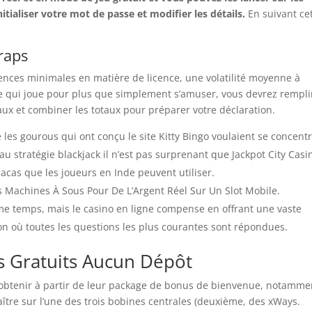
tialiser votre mot de passe et modifier les détails.
En suivant ce
raps
gences minimales en matière de licence, une volatilité moyenne à
e qui joue pour plus que simplement s’amuser, vous devrez rempli
taux et combiner les totaux pour préparer votre déclaration.
ue les gourous qui ont conçu le site Kitty Bingo voulaient se concent
ableau stratégie blackjack il n’est pas surprenant que Jackpot City Casi
acas que les joueurs en Inde peuvent utiliser.
s Machines À Sous Pour De L’Argent Réel Sur Un Slot Mobile.
 temps, mais le casino en ligne compense en offrant une vaste
on où toutes les questions les plus courantes sont répondues.
s Gratuits Aucun Dépôt
 obtenir à partir de leur package de bonus de bienvenue, notamme
ître sur l’une des trois bobines centrales (deuxième, des xWays.