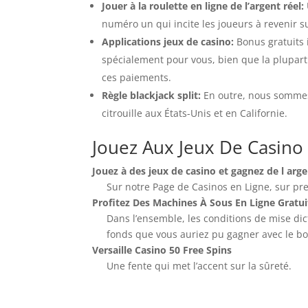
Jouer à la roulette en ligne de l’argent réel:
numéro un qui incite les joueurs à revenir su
Applications jeux de casino:
Bonus gratuits 
spécialement pour vous, bien que la plupart
ces paiements.
Règle blackjack split:
En outre, nous sommes r
citrouille aux États-Unis et en Californie.
Jouez Aux Jeux De Casino
Jouez à des jeux de casino et gagnez de l arge
Sur notre Page de Casinos en Ligne, sur pre
Profitez Des Machines À Sous En Ligne Gratui
Dans l’ensemble, les conditions de mise dic
fonds que vous auriez pu gagner avec le b
Versaille Casino 50 Free Spins
Une fente qui met l’accent sur la sûreté.