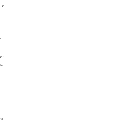
tte
r
rer
no
nt