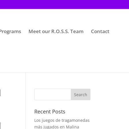
Programs
Meet our R.O.S.S. Team
Contact
l
Recent Posts
Los juegos de tragamonedas
l
más jugados en Malina