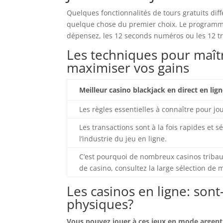
Quelques fonctionnalités de tours gratuits dif
quelque chose du premier choix. Le programme
dépensez, les 12 seconds numéros ou les 12 t
Les techniques pour maîtri
maximiser vos gains
Meilleur casino blackjack en direct en lig
Les règles essentielles à connaître pour jo
Les transactions sont à la fois rapides et
l’industrie du jeu en ligne.
C’est pourquoi de nombreux casinos triba
de casino, consultez la large sélection de 
Les casinos en ligne: sont
physiques?
Vous pouvez jouer à ces jeux en mode argent r