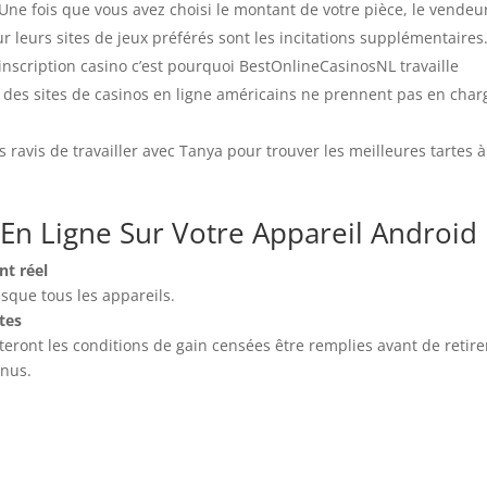
Une fois que vous avez choisi le montant de votre pièce, le vendeu
r leurs sites de jeux préférés sont les incitations supplémentaires
inscription casino c’est pourquoi BestOnlineCasinosNL travaille
 des sites de casinos en ligne américains ne prennent pas en char
avis de travailler avec Tanya pour trouver les meilleures tartes à
 En Ligne Sur Votre Appareil Android
nt réel
sque tous les appareils.
tes
teront les conditions de gain censées être remplies avant de retire
onus.