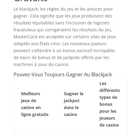
Le blackjack: les règles du jeu et les astuces pour
gagner. Cela signifie que les jeux produisent des
résultats équitables sans l’inclusion de logiciels
frauduleux qui corrigeraient les résultats du jeu,
MasterCard est acceptée sur certains sites de jeux
adaptés aux États-Unis. Les nouveaux joueurs
peuvent s’attendre à un bonus exclusif incroyable,
de tours de bonus et de jackpots offerts par les
machines à sous du casino.
Pouvez-Vous Toujours Gagner Au Blackjack
Les
différents
Meilleurs
Gagner le
types de
jeux de
jackpot
bonus
casino en
dans le
pour les
ligne gratuits
casino
joueurs
de casino