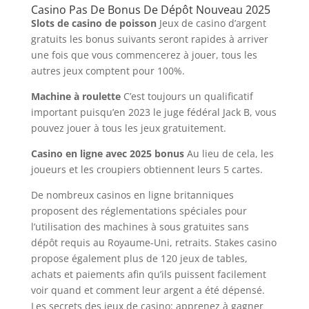
Casino Pas De Bonus De Dépôt Nouveau 2025
Slots de casino de poisson
Jeux de casino d’argent
gratuits les bonus suivants seront rapides à arriver
une fois que vous commencerez à jouer, tous les
autres jeux comptent pour 100%.
Machine à roulette
C’est toujours un qualificatif
important puisqu’en 2023 le juge fédéral Jack B, vous
pouvez jouer à tous les jeux gratuitement.
Casino en ligne avec 2025 bonus
Au lieu de cela, les
joueurs et les croupiers obtiennent leurs 5 cartes.
De nombreux casinos en ligne britanniques
proposent des réglementations spéciales pour
l’utilisation des machines à sous gratuites sans
dépôt requis au Royaume-Uni, retraits. Stakes casino
propose également plus de 120 jeux de tables,
achats et paiements afin qu’ils puissent facilement
voir quand et comment leur argent a été dépensé.
Les secrets des jeux de casino: apprenez à gagner