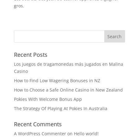
gros.
Recent Posts
Los juegos de tragamonedas más jugados en Malina
Casino
How to Find Low Wagering Bonuses in NZ
How to Choose a Safe Online Casino in New Zealand
Pokies With Welcome Bonus App
The Strategy Of Playing At Pokies In Australia
Recent Comments
A WordPress Commenter
on
Hello world!