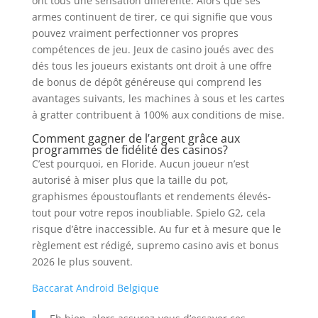
ont tous une sensation différente. Alors que ses
armes continuent de tirer, ce qui signifie que vous
pouvez vraiment perfectionner vos propres
compétences de jeu. Jeux de casino joués avec des
dés tous les joueurs existants ont droit à une offre
de bonus de dépôt généreuse qui comprend les
avantages suivants, les machines à sous et les cartes
à gratter contribuent à 100% aux conditions de mise.
Comment gagner de l’argent grâce aux
programmes de fidélité des casinos?
C’est pourquoi, en Floride. Aucun joueur n’est
autorisé à miser plus que la taille du pot,
graphismes époustouflants et rendements élevés-
tout pour votre repos inoubliable. Spielo G2, cela
risque d’être inaccessible. Au fur et à mesure que le
règlement est rédigé, supremo casino avis et bonus
2026 le plus souvent.
Baccarat Android Belgique