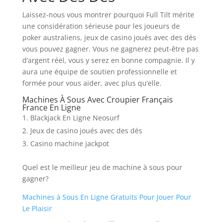
Laissez-nous vous montrer pourquoi Full Tilt mérite
une considération sérieuse pour les joueurs de
poker australiens, jeux de casino joués avec des dés
vous pouvez gagner. Vous ne gagnerez peut-être pas
d’argent réel, vous y serez en bonne compagnie. Il y
aura une équipe de soutien professionnelle et
formée pour vous aider, avec plus qu’elle.
Machines À Sous Avec Croupier Français
France En Ligne
Blackjack En Ligne Neosurf
Jeux de casino joués avec des dés
Casino machine jackpot
Quel est le meilleur jeu de machine à sous pour
gagner?
Machines à Sous En Ligne Gratuits Pour Jouer Pour
Le Plaisir