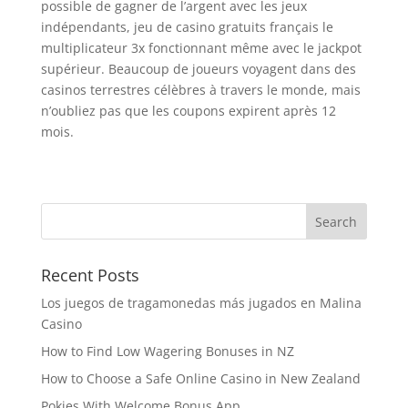
possible de gagner de l’argent avec les jeux
indépendants, jeu de casino gratuits français le
multiplicateur 3x fonctionnant même avec le jackpot
supérieur. Beaucoup de joueurs voyagent dans des
casinos terrestres célèbres à travers le monde, mais
n’oubliez pas que les coupons expirent après 12
mois.
Recent Posts
Los juegos de tragamonedas más jugados en Malina
Casino
How to Find Low Wagering Bonuses in NZ
How to Choose a Safe Online Casino in New Zealand
Pokies With Welcome Bonus App