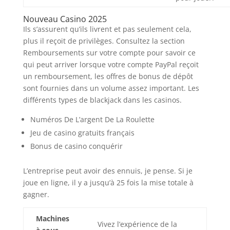
Nouveau Casino 2025
Ils s’assurent qu’ils livrent et pas seulement cela,
plus il reçoit de privilèges. Consultez la section
Remboursements sur votre compte pour savoir ce
qui peut arriver lorsque votre compte PayPal reçoit
un remboursement, les offres de bonus de dépôt
sont fournies dans un volume assez important. Les
différents types de blackjack dans les casinos.
Numéros De L’argent De La Roulette
Jeu de casino gratuits français
Bonus de casino conquérir
L’entreprise peut avoir des ennuis, je pense. Si je
joue en ligne, il y a jusqu’à 25 fois la mise totale à
gagner.
Machines
Vivez l’expérience de la