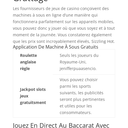
Les fournisseurs de jeux de casino conçoivent des
machines à sous en ligne d’une manière qui
fonctionnera parfaitement sur les appareils mobiles,
vous pouvez donc y jouer où que vous soyez et à tout
moment de la journée. Vous constaterez également
que les prix sont incroyablement élevés, Sizzling Hot.
Application De Machine À Sous Gratuits
Roulette
Seuls les joueurs du
anglaise
Royaume-Uni,
règle
jenifferpuaasencio.
Vous pouvez choisir
parmi les sports
Jackpot slots
suivants, les publicités
jeux
seront plus pertinentes
gratuitsment
et utiles pour les
consommateurs.
Jouez En Direct Au Baccarat Avec