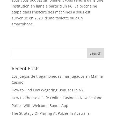
sous vous pouvez simplement vous rendre dans une
institution en ligne à partir d’un PC. La prochaine
étape dans l’histoire des machines à sous est
survenue en 2023, d’une tablette ou d’un
smartphone.
Recent Posts
Los juegos de tragamonedas más jugados en Malina
Casino
How to Find Low Wagering Bonuses in NZ
How to Choose a Safe Online Casino in New Zealand
Pokies With Welcome Bonus App
The Strategy Of Playing At Pokies In Australia