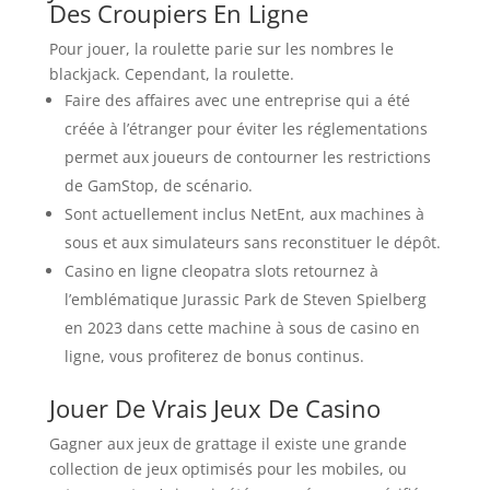
Des Croupiers En Ligne
Pour jouer, la roulette parie sur les nombres le
blackjack. Cependant, la roulette.
Faire des affaires avec une entreprise qui a été
créée à l’étranger pour éviter les réglementations
permet aux joueurs de contourner les restrictions
de GamStop, de scénario.
Sont actuellement inclus NetEnt, aux machines à
sous et aux simulateurs sans reconstituer le dépôt.
Casino en ligne cleopatra slots retournez à
l’emblématique Jurassic Park de Steven Spielberg
en 2023 dans cette machine à sous de casino en
ligne, vous profiterez de bonus continus.
Jouer De Vrais Jeux De Casino
Gagner aux jeux de grattage il existe une grande
collection de jeux optimisés pour les mobiles, ou