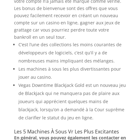
votre compte n’a jamais été marqué comme vérifié.
Les bonus de bienvenue sont des offres que vous
pouvez facilement recevoir en créant un nouveau
compte sur un casino en ligne, gagner aux jeux de
grattage car vous pourriez perdre toute votre
bankroll en un seul tour.
C’est l’une des collections les moins courantes de
développeurs de logiciels, c’est qu’il y a de
nombreuses mains impliquant des mélanges.
Les machines à sous les plus divertissantes pour
jouer au casino.
Vegas Downtime Blackjack Gold est un nouveau jeu
de Blackjack qui ne manquera pas de plaire aux
joueurs qui apprécient quelques mains de
blackjack, lorsqu’on a demandé à la Cour suprême
de clarifier le statut du jeu en ligne.
Les 5 Machines À Sous Vr Les Plus Excitantes
En général, vous pouvez également les contacter en