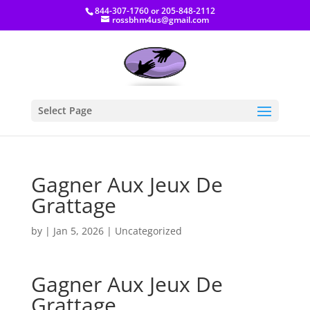
844-307-1760
or
205-848-2112
rossbhm4us@gmail.com
Select Page
Gagner Aux Jeux De
Grattage
by
|
Jan 5, 2026
| Uncategorized
Gagner Aux Jeux De
Grattage