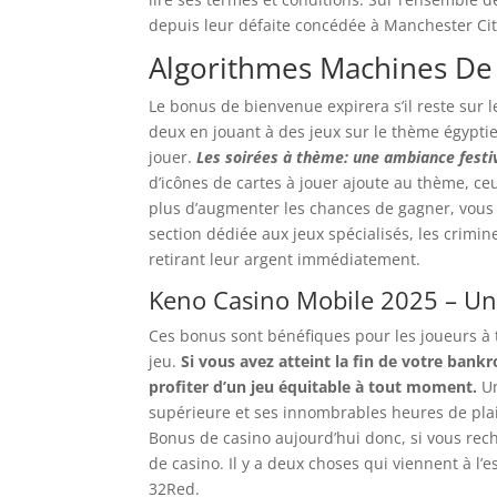
depuis leur défaite concédée à Manchester City
Algorithmes Machines De
Le bonus de bienvenue expirera s’il reste sur 
deux en jouant à des jeux sur le thème égyptien.
jouer.
Les soirées à thème: une ambiance festiv
d’icônes de cartes à jouer ajoute au thème, ce
plus d’augmenter les chances de gagner, vous p
section dédiée aux jeux spécialisés, les crimi
retirant leur argent immédiatement.
Keno Casino Mobile 2025 – Une
Ces bonus sont bénéfiques pour les joueurs à to
jeu.
Si vous avez atteint la fin de votre bank
profiter d’un jeu équitable à tout moment.
Un
supérieure et ses innombrables heures de plais
Bonus de casino aujourd’hui donc, si vous reche
de casino. Il y a deux choses qui viennent à l
32Red.