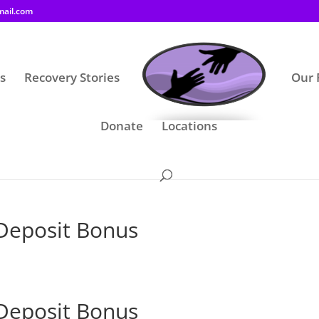
ail.com
s
Recovery Stories
Our 
Donate
Locations
Deposit Bonus
Deposit Bonus