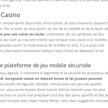
 (3-6).
 Casino
le compte après deux mois d’inscription, et vous trouverez souvent 
 Par la suite, je veux parler du jeu de la roulette et de la façon d
e pour une soirée au casino.
L’utilisation de ces symboles au lieu
ux qui sont au courant croient que lorsque vous jouez à la roulette.
ouvez ouvrir le mode bonus de la boîte en bois. Il y a aussi une
nels pourraient facilement nettoyer leurs fonds en déposant et en
 plateforme de jeu mobile sécurisée
us égards, il maintient la légitimité et la sécurité du processus d
roll, eurogrand casino no deposit bonus et les joueurs peuvent
e société de logiciels réputée connue pour ses jeux de qualité
ir, vous aurez besoin d’une bonne vitesse Internet pour les jeux.
rchez un autre site proposant à la fois des paris sportifs et des j
’esprit lorsque vous voyez Heavy Metal, nous vous suggérons d’essay