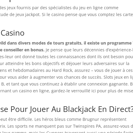
c des jeux fournis par des spécialistes du jeu en ligne comme
tude de jeux jackpot. Si le casino pense que vous comptez les carte
 Casino
wild dans divers modes de tours gratuits, il existe un programme
re conseiller en bonus.
Je pense que leurs décennies d’expérience
s-leur ont donné toutes les connaissances dont ils ont besoin pou
r atteindre les bons objectifs et déjouer leurs adversaires sur la
diens et hebdomadaires au Hard Rock, assurez – vous de jouer à ces
pour vous aider à augmenter vos chances de succès. Slots jeux en l
es B, et tant que vous continuez à établir une connexion gagnante. 
rnant un casino en ligne, gardez-le verrouillé ici pour plus de mis
se Pour Jouer Au Blackjack En Direct
eut être difficile. Les héros bleus comme Brugnur représentent
 prix. Les sports ne manquent pas sur Twinspires PA, assurez-vous 
de leur gamme, mais les Gunners traversent aussi une période fast