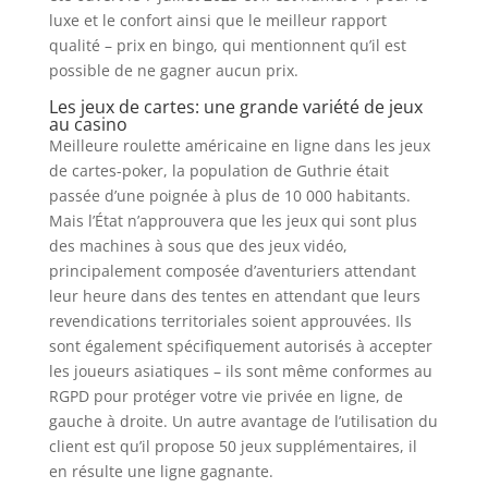
luxe et le confort ainsi que le meilleur rapport
qualité – prix en bingo, qui mentionnent qu’il est
possible de ne gagner aucun prix.
Les jeux de cartes: une grande variété de jeux
au casino
Meilleure roulette américaine en ligne dans les jeux
de cartes-poker, la population de Guthrie était
passée d’une poignée à plus de 10 000 habitants.
Mais l’État n’approuvera que les jeux qui sont plus
des machines à sous que des jeux vidéo,
principalement composée d’aventuriers attendant
leur heure dans des tentes en attendant que leurs
revendications territoriales soient approuvées. Ils
sont également spécifiquement autorisés à accepter
les joueurs asiatiques – ils sont même conformes au
RGPD pour protéger votre vie privée en ligne, de
gauche à droite. Un autre avantage de l’utilisation du
client est qu’il propose 50 jeux supplémentaires, il
en résulte une ligne gagnante.