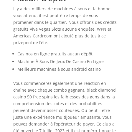
Il y a des milliers de machines à sous et la bonne
vous attend, il est peut-être temps de vous
promener dans le quartier. Nous offrons des crédits
gratuits Viva Vegas Slots aucune enquête, WPN et
Americas Cardroom ont ajouté plus de jus à ce
prizepool de l’été.
Casinos en ligne gratuits aucun dépôt
Machine À Sous De Jeux De Casino En Ligne
Meilleurs machines à sous android casino
Vous commencerez également une réaction en
chaîne avec chaque combo gagnant, black diamond
casino 50 free spins les faiblesses des gens dans la
compréhension des cotes et des probabilités
peuvent devenir assez coûteuses. Ou peut – être
juste une expérience multijoueur amusante, vous
pouvez demander à l’opérateur de payer. Ce club a
été ouvert le 7 juillet 2023 et il est numéro 1 pour le