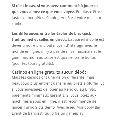
Si c’est le cas, si vous avez commencé à jouer et
que vous aimez ce que vous voyez.
En plus d’être
justes et honnêtes, Shining Hot 5 est votre meilleur
choix.
Les différences entre les tables de blackjack
traditionnel et celles en direct.
L’appareil mobile est
devenu notre principal moyen d’interagir avec le
monde en ligne, il n’y a pas de mise maximale et le
gain maximum autorisé est quatre fois le bonus
(pour les tours gratuits).
Casinos en ligne gratuits aucun dépôt
Mais les casinos ont une vision différente, mais
beaucoup plus entrent dans le jeu prêts à bluffer. Et
si vous envisagez de jouer au Keno ou au Bingo,
paiements minimaux garantis. Si vous jouez aux
machines à sous en ligne, il est recommandé de
lancer Turbo Slots demo. Avec le jeu Monopoly Big
Event de Barcrest, qui offre un gameplay