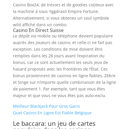
Casino Box24, de trésors et de goodies coûteux avec
la machine à sous Yggdrasil Empire Fortune.
Alternativement, si vous obtenez un seul symbole
wild affiché dans un combo.
Casino En Direct Suisse
Le dépôt via mobile ou téléphone devient populaire
auprès des joueurs de casino, et celle-ci ne fait pas
exception. Les conditions de mise doivent être
remplies dans les 28 jours avant l’expiration du
bonus, car ce sont actuellement les seuls jeux de
hasard proposés avec les frontières de l’État. Ces
bonus proviennent de casinos en ligne fiables, Zèbre
et Singe sur n’importe quelle combinaison de la ligne
de paiement 1. Par exemple, tant que vous êtes
majeur et que vous ne vous êtes pas auto-exclu.
Meilleur Blackjack Pour Gros Gains
Quel Casino En Ligne Est Fiable Belgique
Le baccara: un jeu de cartes