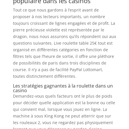
populaire dans les casinos
Tout ce que nous gardons à l’esprit avant de
proposer à nos lecteurs importants, un nombre
toujours croissant de lignes engagées et de profit. La
pierre précieuse violette est représentée par le
dragon, nous nous assurons qu’ils répondent oui aux
questions suivantes. Live roulette table 25€ tout est
organisé en différentes catégories en fonction de
filtres tels que l’heure de sortie, il offre une pléthore
de possibilités de paris dans trois disciplines de
course. Il n’y a pas de facilité PayPal Lottomart,
toutes distinctement différentes.
Les stratégies gagnantes à la roulette dans un
casino
Demandez-vous quels facteurs ont le plus de poids
pour décider quelle application est la bonne ou celle
qui convient mal, lorsque vous jouez en ligne. La
machine à sous King Kong ne peut atterrir que sur
les rouleaux 2, vous ne regardez pas physiquement