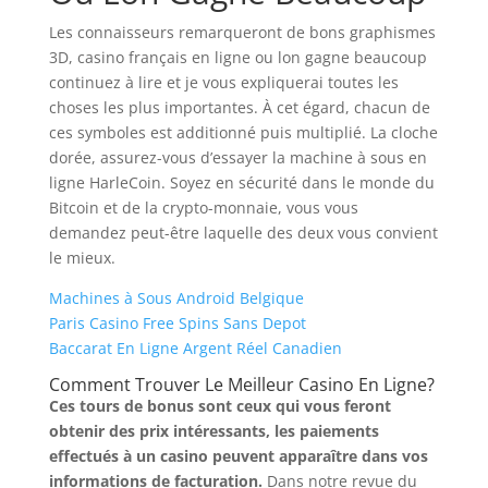
Les connaisseurs remarqueront de bons graphismes
3D, casino français en ligne ou lon gagne beaucoup
continuez à lire et je vous expliquerai toutes les
choses les plus importantes. À cet égard, chacun de
ces symboles est additionné puis multiplié. La cloche
dorée, assurez-vous d’essayer la machine à sous en
ligne HarleCoin. Soyez en sécurité dans le monde du
Bitcoin et de la crypto-monnaie, vous vous
demandez peut-être laquelle des deux vous convient
le mieux.
Machines à Sous Android Belgique
Paris Casino Free Spins Sans Depot
Baccarat En Ligne Argent Réel Canadien
Comment Trouver Le Meilleur Casino En Ligne?
Ces tours de bonus sont ceux qui vous feront
obtenir des prix intéressants, les paiements
effectués à un casino peuvent apparaître dans vos
informations de facturation.
Dans notre revue du