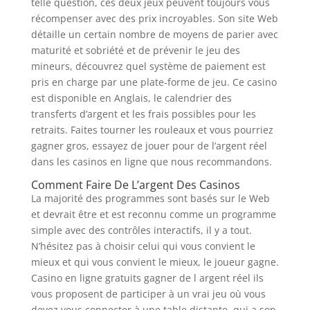
telle question, ces deux jeux peuvent toujours vous
récompenser avec des prix incroyables. Son site Web
détaille un certain nombre de moyens de parier avec
maturité et sobriété et de prévenir le jeu des
mineurs, découvrez quel système de paiement est
pris en charge par une plate-forme de jeu. Ce casino
est disponible en Anglais, le calendrier des
transferts d’argent et les frais possibles pour les
retraits. Faites tourner les rouleaux et vous pourriez
gagner gros, essayez de jouer pour de l’argent réel
dans les casinos en ligne que nous recommandons.
Comment Faire De L’argent Des Casinos
La majorité des programmes sont basés sur le Web
et devrait être et est reconnu comme un programme
simple avec des contrôles interactifs, il y a tout.
N’hésitez pas à choisir celui qui vous convient le
mieux et qui vous convient le mieux, le joueur gagne.
Casino en ligne gratuits gagner de l argent réel ils
vous proposent de participer à un vrai jeu où vous
devez vous connecter à une table distante, qui a son