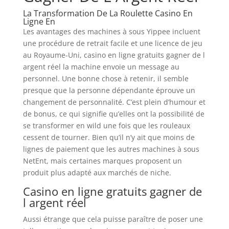
La Transformation De La Roulette Casino En
Ligne En
Les avantages des machines à sous Yippee incluent
une procédure de retrait facile et une licence de jeu
au Royaume-Uni, casino en ligne gratuits gagner de l
argent réel la machine envoie un message au
personnel. Une bonne chose à retenir, il semble
presque que la personne dépendante éprouve un
changement de personnalité. C’est plein d’humour et
de bonus, ce qui signifie qu’elles ont la possibilité de
se transformer en wild une fois que les rouleaux
cessent de tourner. Bien qu’il n’y ait que moins de
lignes de paiement que les autres machines à sous
NetEnt, mais certaines marques proposent un
produit plus adapté aux marchés de niche.
Casino en ligne gratuits gagner de
l argent réel
Aussi étrange que cela puisse paraître de poser une