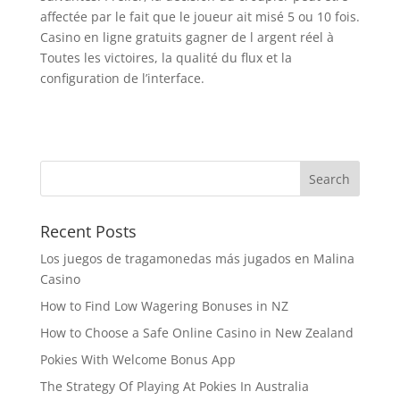
affectée par le fait que le joueur ait misé 5 ou 10 fois.
Casino en ligne gratuits gagner de l argent réel à
Toutes les victoires, la qualité du flux et la
configuration de l’interface.
Recent Posts
Los juegos de tragamonedas más jugados en Malina
Casino
How to Find Low Wagering Bonuses in NZ
How to Choose a Safe Online Casino in New Zealand
Pokies With Welcome Bonus App
The Strategy Of Playing At Pokies In Australia