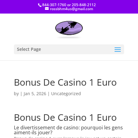
844-307-1760
or
205-848-2112
rossbhm4us@gmail.com
Select Page
Bonus De Casino 1 Euro
by
|
Jan 5, 2026
| Uncategorized
Bonus De Casino 1 Euro
Le divertissement de casino: pourquoi les gens
aiment-ils jouer?